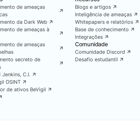
amento de ameaças
Blogs e artigos
icas
Inteligência de ameaças
amento da Dark Web
Whitepapers e relatórios
amento de ameaças à
Base de conhecimento
Integrações
Comunidade
amento de ameaças
melhas
Comunidade Discord
mento secreto de
Desafio estudantil
s
l Jenkins, C.I.
gil OSINT
or de ativos BeVigil