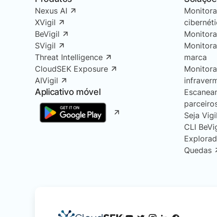
Nexus AI
Monitor
XVigil
cibernét
BeVigil
Monitor
SVigil
Monitor
Threat Intelligence
marca
CloudSEK Exposure
Monitor
AIVigil
infraver
Aplicativo móvel
Escanea
parceiro
Seja Vigi
CLI BeVi
Explorad
Quedas