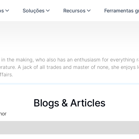
os
Soluções
Recursos
Ferramentas gr
r in the making, who also has an enthusiasm for everything 
rature. A jack of all trades and master of none, she enjoys 
fairs.
Blogs & Articles
hor