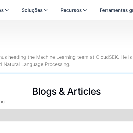
os
Soluções
Recursos
Ferramentas gr
nus heading the Machine Learning team at CloudSEK. He is an
d Natural Language Processing.
Blogs & Articles
hor