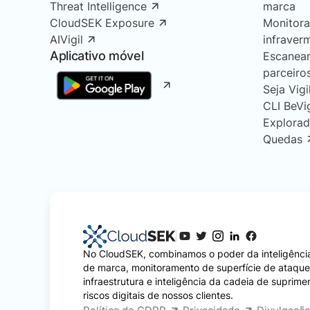
Threat Intelligence
marca
CloudSEK Exposure
Monitor
AIVigil
infraver
Aplicativo móvel
Escanea
parceiro
Seja Vigi
CLI BeVi
Explorad
Quedas
No CloudSEK, combinamos o poder da inteligência
de marca, monitoramento de superfície de ataqu
infraestrutura e inteligência da cadeia de suprime
riscos digitais de nossos clientes.