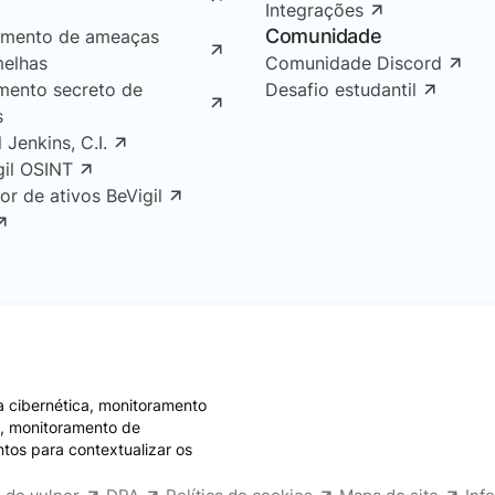
Integrações
Comunidade
amento de ameaças
melhas
Comunidade Discord
mento secreto de
Desafio estudantil
s
l Jenkins, C.I.
gil OSINT
or de ativos BeVigil
 cibernética, monitoramento
e, monitoramento de
ntos para contextualizar os