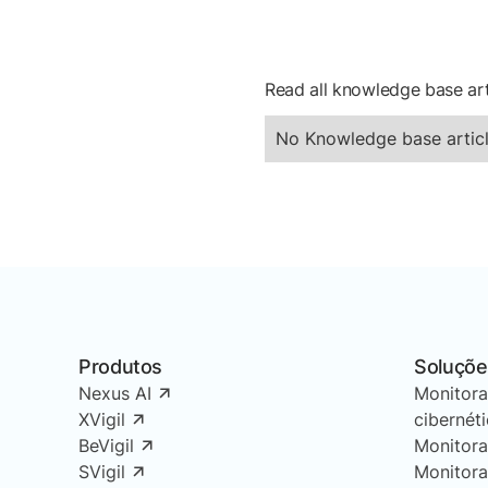
Read all knowledge base art
No Knowledge base articl
Produtos
Soluçõe
Nexus AI
Monitor
XVigil
cibernét
BeVigil
Monitor
SVigil
Monitor