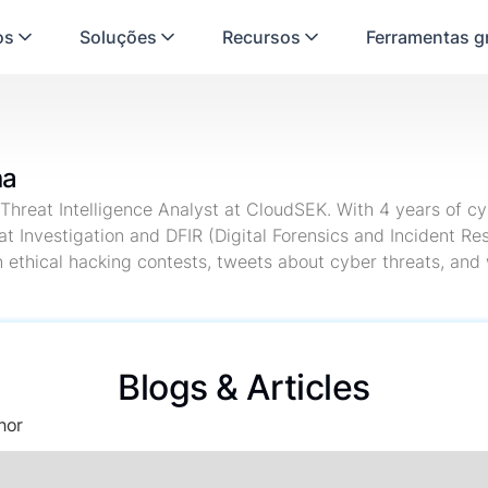
os
Soluções
Recursos
Ferramentas gr
na
 Threat Intelligence Analyst at CloudSEK. With 4 years of c
at Investigation and DFIR (Digital Forensics and Incident Re
n ethical hacking contests, tweets about cyber threats, and 
Blogs & Articles
hor