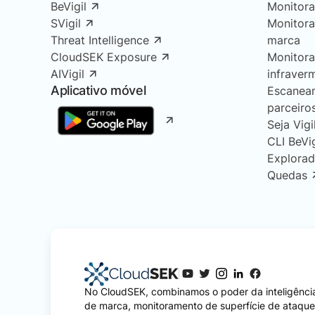
BeVigil
Monitor
SVigil
Monitor
Threat Intelligence
marca
CloudSEK Exposure
Monitor
AIVigil
infraver
Aplicativo móvel
Escanea
parceiro
Seja Vigi
CLI BeVi
Explorad
Quedas
No CloudSEK, combinamos o poder da inteligência
de marca, monitoramento de superfície de ataqu