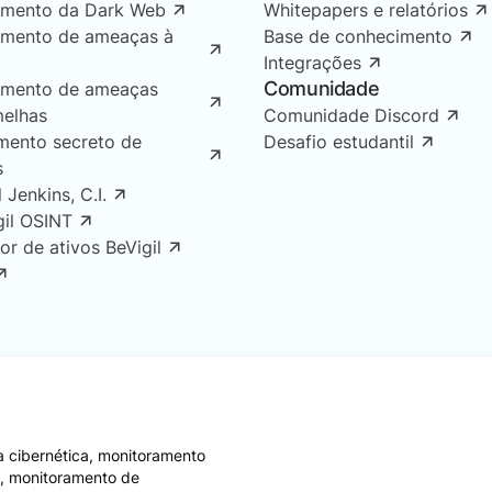
amento da Dark Web
Whitepapers e relatórios
amento de ameaças à
Base de conhecimento
Integrações
Comunidade
amento de ameaças
melhas
Comunidade Discord
mento secreto de
Desafio estudantil
s
l Jenkins, C.I.
gil OSINT
or de ativos BeVigil
 cibernética, monitoramento
e, monitoramento de