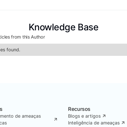
Knowledge Base
icles from this Author
es found.
s
Recursos
amento de ameaças
Blogs e artigos
icas
Inteligência de ameaças