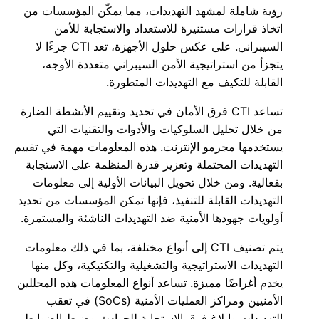
رؤية شاملة لمشهد التهديدات، مما يمكّن المؤسسات من
اتخاذ قرارات مستنيرة للاستعداد والاستجابة للأمن
السيبراني. على عكس حلول الأجهزة، تعد CTI جزءًا لا
يتجزأ من استراتيجية الأمن السيبراني متعددة الأوجه،
القابلة للتكيف مع التهديدات المتطورة.
تساعد CTI فرق الأمان في تحديد وتقييم الأنشطة الضارة
من خلال تحليل السلوكيات والأدوات والتقنيات التي
يستخدمها مجرمو الإنترنت. هذه المعلومات مهمة في تقييم
التهديدات المحتملة وتعزيز قدرة المنظمة على الاستجابة
بفعالية. ومن خلال تحويل البيانات الأولية إلى معلومات
التهديدات القابلة للتنفيذ، فإنها تمكن المؤسسات من تحديد
أولويات جهودها الأمنية ضد التهديدات الناشئة والمستمرة.
يتم تصنيف CTI إلى أنواع مختلفة، بما في ذلك معلومات
التهديدات الاستراتيجية والتشغيلية والتكتيكية، وكل منها
يخدم أغراضًا مميزة. تساعد أنواع المعلومات هذه المحللين
الأمنيين ومراكز العمليات الأمنية (SoCs) في تعقب
التهديدات وإبلاغ فرق الاستجابة للحوادث وضبط الضوابط