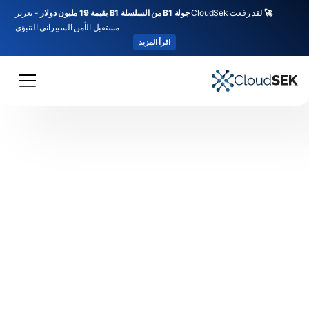
🚀
لقد رفعت CloudSek
جولة B1 من السلسلة B1 بقيمة 19 مليون دولار
- تعزيز
مستقبل الأمن السيبراني التنبؤي
اقرأ المزيد
Prioritise and remediate threats that impact your
brand reputation with our Brand Monitoring.