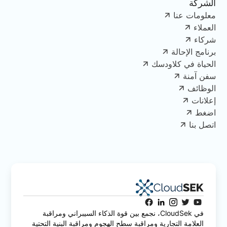
الشركة
معلومات عنا
العملاء
شركاء
برنامج الإحالة
الحياة في كلاودسك
سفن آمنة
الوظائف
إعلانات
اضغط
اتصل بنا
في CloudSek، نجمع بين قوة الذكاء السيبراني ومراقبة
العلامة التجارية ومراقبة سطح الهجوم ومراقبة البنية التحتية