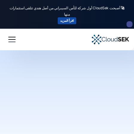
🚀
أصبحت CloudSek أول شركة للأمن السيبراني من أصل هندي تتلقى استثمارات
منها
اقرأ المزيد