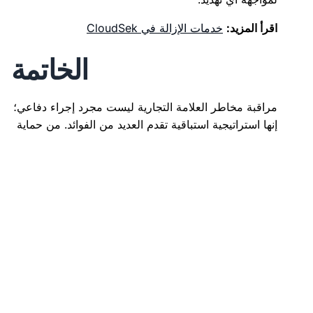
اقرأ المزيد:
خدمات الإزالة في CloudSek
الخاتمة
مراقبة مخاطر العلامة التجارية ليست مجرد إجراء دفاعي؛
إنها استراتيجية استباقية تقدم العديد من الفوائد. من حماية
سمعتك إلى ضمان الامتثال التنظيمي، فإن مزايا مراقبة
مخاطر العلامة التجارية واضحة. من خلال دمج أدوات مثل
xviGil من CloudSek، يمكن للشركات تحسين
إدارة
مخاطر العلامة التجارية
الجهود، وضمان بقائهم في صدارة
التهديدات والحفاظ على ميزتهم التنافسية. الاستثمار في
مراقبة مخاطر العلامة التجارية هو الاستثمار في الأمن
المستقبلي ونجاح عملك.
استخدام xviGil من CloudSek لمراقبة
مخاطر العلامة التجارية