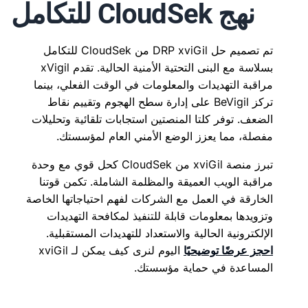
نهج CloudSek للتكامل
تم تصميم حل DRP xviGil من CloudSek للتكامل
بسلاسة مع البنى التحتية الأمنية الحالية. تقدم xVigil
مراقبة التهديدات والمعلومات في الوقت الفعلي، بينما
تركز BeVigil على إدارة سطح الهجوم وتقييم نقاط
الضعف. توفر كلتا المنصتين استجابات تلقائية وتحليلات
مفصلة، مما يعزز الوضع الأمني العام لمؤسستك.
تبرز منصة xviGil من CloudSek كحل قوي مع وحدة
مراقبة الويب العميقة والمظلمة الشاملة. تكمن قوتنا
الخارقة في العمل مع الشركات لفهم احتياجاتها الخاصة
وتزويدها بمعلومات قابلة للتنفيذ لمكافحة التهديدات
الإلكترونية الحالية والاستعداد للتهديدات المستقبلية.
احجز عرضًا توضيحيًا
اليوم لنرى كيف يمكن لـ xviGil
المساعدة في حماية مؤسستك.