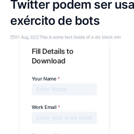
Twitter podem ser usa
exército de bots
01 Aug 22
This is some text inside of a div block.
min
Fill Details to
Download
Your Name
*
Work Email
*