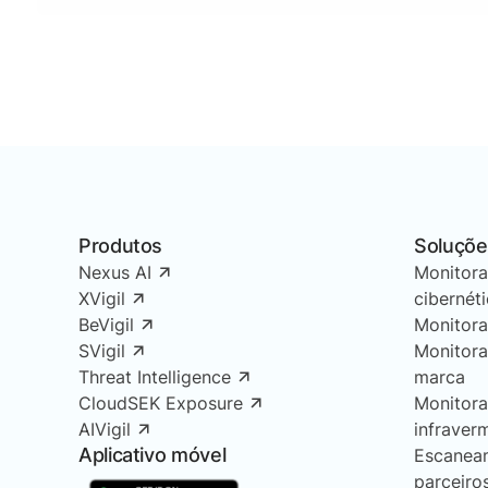
Produtos
Soluçõe
Nexus AI
Monitor
XVigil
cibernét
BeVigil
Monitor
SVigil
Monitor
Threat Intelligence
marca
CloudSEK Exposure
Monitor
AIVigil
infraver
Aplicativo móvel
Escanea
parceiro