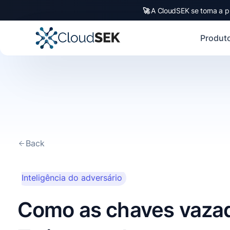
🚀
A CloudSEK se torna a p
Produt
Back
This is some text inside of
Inteligência do adversário
a div block.
Como as chaves vazad