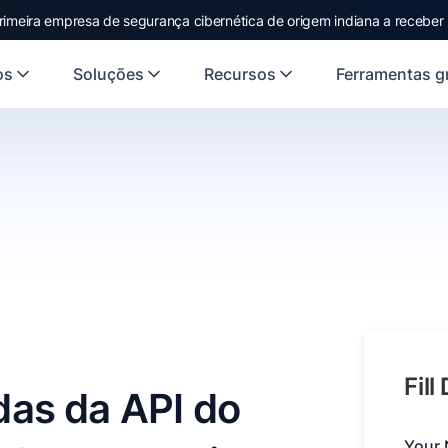
rimeira empresa de segurança cibernética de origem indiana a receber
os
Soluções
Recursos
Ferramentas gr
Fill
as da API do
Your