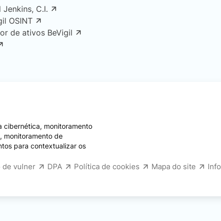
l Jenkins, C.I.
gil OSINT
or de ativos BeVigil
 cibernética, monitoramento
e, monitoramento de
ntos para contextualizar os
 de vulner
DPA
Política de cookies
Mapa do site
Inf