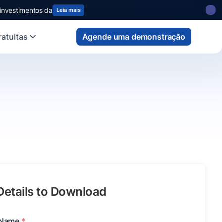
 investimentos da
Leia mais
atuitas
Agende uma demonstração
 Details to Download
 Name
*