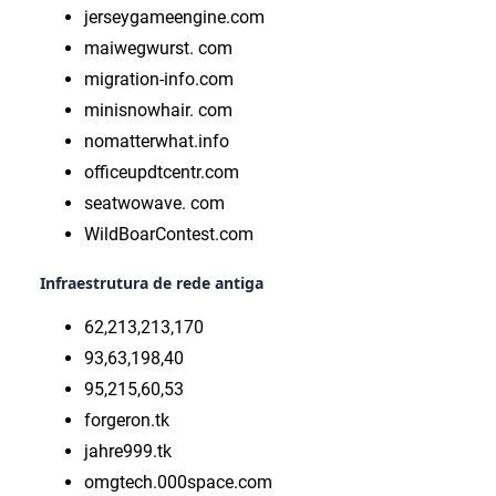
jerseygameengine.com
maiwegwurst. com
migration-info.com
minisnowhair. com
nomatterwhat.info
officeupdtcentr.com
seatwowave. com
WildBoarContest.com
Infraestrutura de rede antiga
62,213,213,170
93,63,198,40
95,215,60,53
forgeron.tk
jahre999.tk
omgtech.000space.com