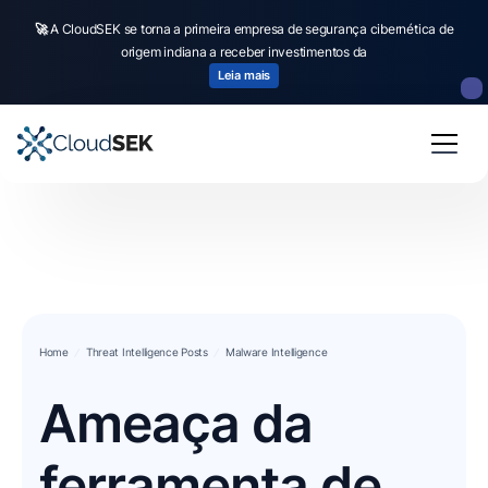
🚀
A CloudSEK se torna a primeira empresa de segurança cibernética de
origem indiana a receber investimentos da
Leia mais
Home
Threat Intelligence Posts
Malware Intelligence
Ameaça da
ferramenta de