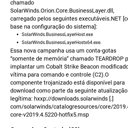
chamado
SolarWinds.Orion.Core.BusinessLayer.dll
,
carregado pelos seguintes executáveis.NET [
base na configuração do sistema]:
SolarWinds.BusinessLayerHost.exe
SolarWinds.BusinessLayerHostx64.exe.
Essa nova campanha usa um conta-gotas
“somente de memória” chamado TEARDROP p
implantar um Cobalt Strike Beacon modificad
vítima para comando e controle (C2).
O
componente trojanizado está disponível para
download como parte da seguinte atualização
legítima:
hxxp://
downloads.solarwinds [.]
com/solarwinds/catalogresources/core/2019.
core-v2019.4.5220-hotfix5.msp