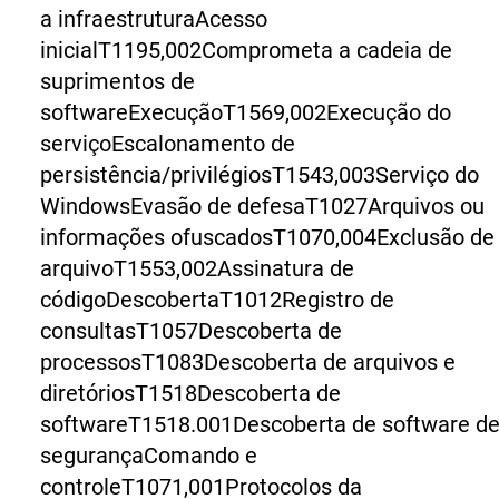
a infraestrutura
Acesso
inicial
T1195,002
Comprometa a cadeia de
suprimentos de
software
Execução
T1569,002
Execução do
serviço
Escalonamento de
persistência/privilégios
T1543,003
Serviço do
Windows
Evasão de defesa
T1027
Arquivos ou
informações ofuscados
T1070,004
Exclusão de
arquivo
T1553,002
Assinatura de
código
Descoberta
T1012
Registro de
consultas
T1057
Descoberta de
processos
T1083
Descoberta de arquivos e
diretórios
T1518
Descoberta de
software
T1518.001
Descoberta de software d
segurança
Comando e
controle
T1071,001
Protocolos da