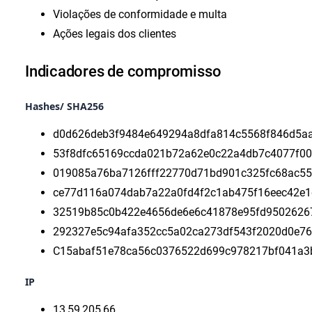
Violações de conformidade e multa
Ações legais dos clientes
Indicadores de compromisso
Hashes/ SHA256
d0d626deb3f9484e649294a8dfa814c5568f846d5a
53f8dfc65169ccda021b72a62e0c22a4db7c4077f00
019085a76ba7126fff22770d71bd901c325fc68ac5
ce77d116a074dab7a22a0fd4f2c1ab475f16eec42e
32519b85c0b422e4656de6e6c41878e95fd9502626
292327e5c94afa352cc5a02ca273df543f2020d0e76
C15abaf51e78ca56c0376522d699c978217bf041a3
IP
13,59,205,66