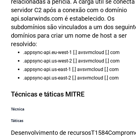
relacionadas à perícia.
A carga útil se conecta
servidor C2 após a conexão com o domínio
api.solarwinds.com é estabelecido. Os
subdomínios são vinculados a um dos seguint
domínios para criar um nome de host a ser
resolvido:
.appsync-api.eu-west-1 [.] avsvmcloud [.] com
.appsync-api.us-west-2 [.] avsvmcloud [.] com
.appsync-api.us-east-1 [.] avsvmcloud [.] com
.appsync-api.us-east-2 [.] avsvmcloud [.] com
Técnicas e táticas MITRE
Técnica
Táticas
Desenvolvimento de recursos
T1584
Comprom