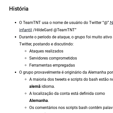
História
N
O TeamTNT usa o nome de usuário do Twitter “@”.
infantil
/HildeGard @TeamTNT”
Durante o período de ataque, o grupo foi muito ativo
Twitter, postando e discutindo:
Ataques realizados
Servidores comprometidos
Ferramentas empregadas
O grupo provavelmente é originário da Alemanha po
A maioria dos tweets e scripts do bash estão n
alemã
idioma.
A localização da conta está definida como
Alemanha
.
Os comentários nos scripts bash contêm palav