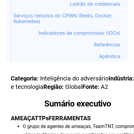
Ladrão de credenciais
Serviços remotos do CPWN (Redis, Docker,
Kubernetes)
Indicadores de compromisso (IOCs)
Referências
Apêndice
Categoria:
Inteligência do adversário
Indústria
e tecnologia
Região:
Global
Fonte:
A2
Sumário executivo
AMEAÇA
TTPs
FERRAMENTAS
O grupo de agentes de ameaças, TeamTNT, compro