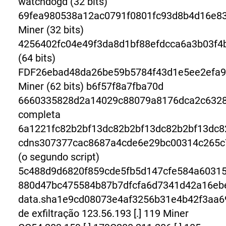
watchdogd (32 bits)
69fea980538a12ac0791f0801fc93d8b4d16e8
Miner (32 bits)
4256402fc04e49f3da8d1bf88efdcca6a3b03f
(64 bits)
FDF26ebad48da26be59b5784f43d1e5ee2efa9
Miner (62 bits) b6f57f8a7fba70d
6660335828d2a14029c88079a8176dca2c6328
completa
6a1221fc82b2bf13dc82b2bf13dc82b2bf13dc8
cdns307377cac8687a4cde6e29bc00314c265c7
(o segundo script)
5c488d9d6820f859cde5fb5d147cfe584a60315
880d47bc475584b87b7dfcfa6d7341d42a16eb
data.sha1e9cd08073e4af3256b31e4b42f3aa6
de exfiltração 123.56.193 [.] 119 Miner