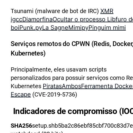
Tsunami (malware de bot de IRC)
XMR
igcc
Diamorfina
Ocultar o processo Lib
furo d
boi
Punk.py
La Sagne
Mimipy
Pinguim mimi
Serviços remotos do CPWN (Redis, Docker
Kubernetes)
Principalmente, eles usavam scripts
personalizados para possuir serviços como Re
Kubernetes
Piratas
Ambos
Ferramenta Docke
Escape
(CVE-2019-5736)
Indicadores de compromisso (IO
SHA256
setup.shb5ba2c86ebf85cbf700c83d7