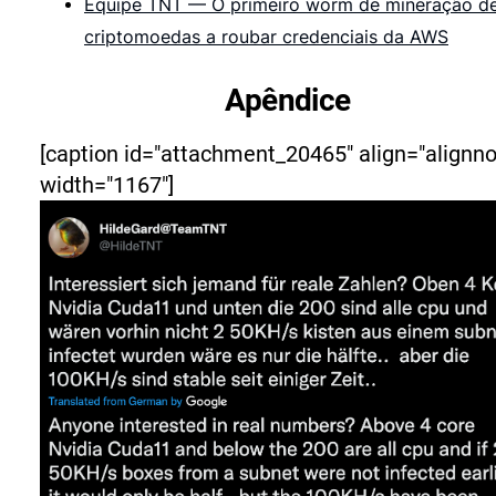
Equipe TNT — O primeiro worm de mineração d
criptomoedas a roubar credenciais da AWS
Apêndice
[caption id="attachment_20465" align="alignn
width="1167"]