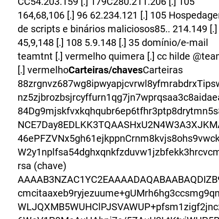
CC54.203.159 [.] 179C280.211.206 [.] 105
164,68,106 [.] 96 62.234.121 [.] 105 Hospedag
de scripts e binários maliciosos85.. 214.149 [.]
45,9,148 [.] 108 5.9.148 [.] 35 domínio/e-mail
teamtnt [.] vermelho quimera [.] cc hilde @te
[.] vermelho
Carteiras/chaves
Carteiras
88zrgnvz687wg8ipwyapjcvrwl8yfmrabdrxTips
nz5zjbrozbsjrcyffurn1qg7jn7wprqsaa3c8aida
84Dg9mjskfvxkqhqubr6ep6tfhr3ptp8drytmn5s
NCE7Day8EDLKK3TQAASHxU2N4W3A3XJKM
46ePFZVNx5gh61ejkppnCrnm8kvjs8ohs9vwckk
W2y1nplfsa54dghxqnkfzduvw1jzbfekk3hrcvc
rsa (chave)
AAAAB3NZAC1YC2EAAAADAQABAABAQDIZB
cmcitaaxeb9ryjezuume+gUMrh6hg3ccsmg9q
WLJQXMB5WUHClPJSVAWUP+pfsm1zigf2jnc