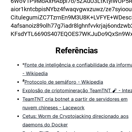
6WoV1P9MoAxHAbpi7o/5ZAuU3LtKtyiWUP5R
aior1kntcbpisNYbz4fwaqvgwxzuwz/ze7syioo
CitulegumiZC7TzrnEn9M3U8K+LVFYE+WDes
4afsanoiz89olh77g7iadr8lghnfvvkrjaj6ondzwb
KFsdYTL6690S407EQOES7WKJuDo9QxSn9W
Referências
Fonte de inteligência e confiabilidade da infor
*
- Wikipedia
#
Protocolo de semáforo - Wikipedia
Explosão de criptomineração TeamTNT 🧨 - Inte
TeamTNT cria botnet a partir de servidores em
nuvem chineses - Lacework
Cetus: Worm de Cryptojacking direcionado aos
daemons do Docker