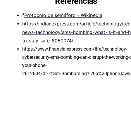
Referências
#
Protocolo de semáforo - Wikipedia
https://indianexpress.com/article/technology/tec
news-technology/sms-bombing-what-is-it-and-
to-stay-safe-8050074/
https://www.financialexpress.com/life/technology-
cybersecurity-sms-bombing-can-disrupt-the-working-o
your-phone-
2612604/#:~:text=Bombarding%20a%20phone,law