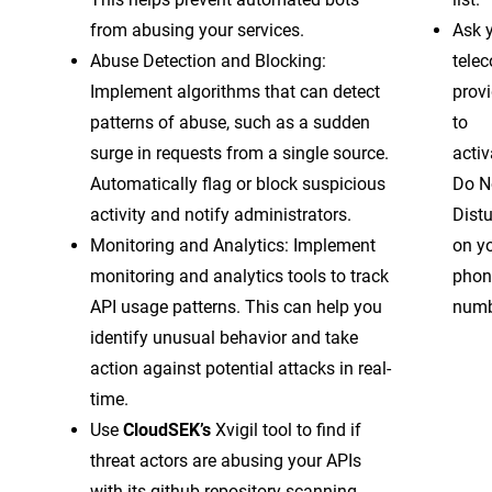
from abusing your services.
Ask 
Abuse Detection and Blocking:
tele
Implement algorithms that can detect
provi
patterns of abuse, such as a sudden
to
surge in requests from a single source.
activ
Automatically flag or block suspicious
Do N
activity and notify administrators.
Dist
Monitoring and Analytics: Implement
on y
monitoring and analytics tools to track
phon
API usage patterns. This can help you
numb
identify unusual behavior and take
action against potential attacks in real-
time.
Use
CloudSEK’s
Xvigil tool to find if
threat actors are abusing your APIs
with its github repository scanning