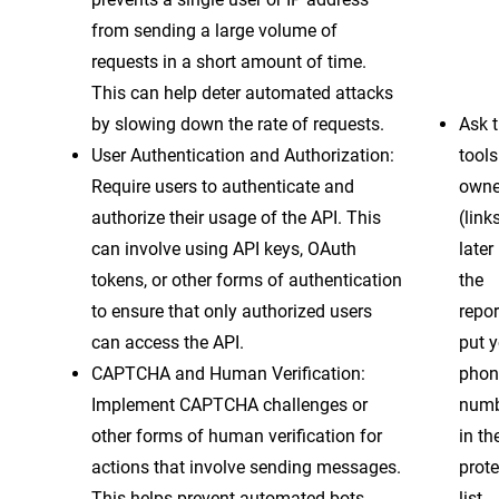
from sending a large volume of
requests in a short amount of time.
This can help deter automated attacks
by slowing down the rate of requests.
Ask 
User Authentication and Authorization:
tools
Require users to authenticate and
owne
authorize their usage of the API. This
(link
can involve using API keys, OAuth
later 
tokens, or other forms of authentication
the
to ensure that only authorized users
repor
can access the API.
put 
CAPTCHA and Human Verification:
phon
Implement CAPTCHA challenges or
numb
other forms of human verification for
in th
actions that involve sending messages.
prot
This helps prevent automated bots
list.