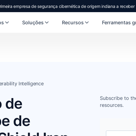
rimeira empresa de segurança cibernética de origem indiana a receber
os
Soluções
Recursos
Ferramentas gr
erability Intelligence
o de
Subscribe to th
resources.
pe de