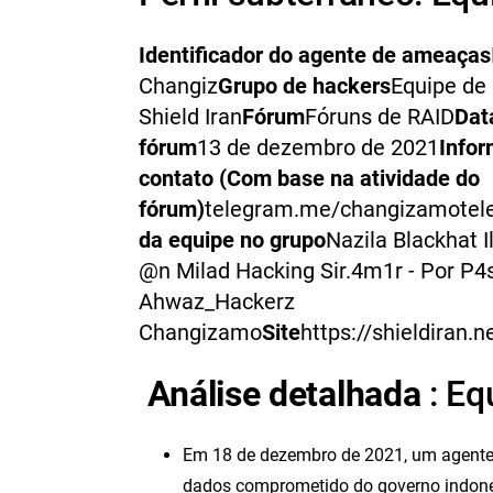
Identificador do agente de ameaças
Changiz
Grupo de hackers
Equipe de
Shield Iran
Fórum
Fóruns de RAID
Dat
fórum
13 de dezembro de 2021
Info
contato
(Com base na atividade do
fórum)
telegram.me/changizamotel
da equipe no grupo
Nazila Blackhat I
@n Milad Hacking Sir.4m1r - Por P4
Ahwaz_Hackerz
Changizamo
Site
https://shieldiran.n
Análise detalhada
: Eq
Em 18 de dezembro de 2021, um agent
dados comprometido do governo indonés