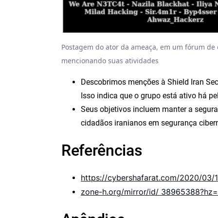
Postagem do ator da ameaça, em um fórum de c
mencionando suas atividades
Descobrimos menções à Shield Iran Sec
Isso indica que o grupo está ativo há p
Seus objetivos incluem manter a seguranç
cidadãos iranianos em segurança cibern
Referências
https://cybershafarat.com/2020/03/16
zone-h.org/mirror/id/ 38965388?hz=