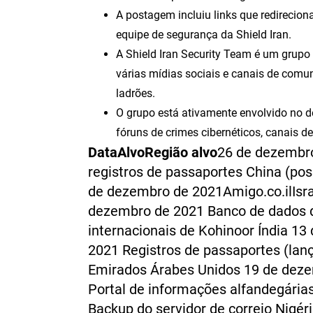
A postagem incluiu links que redirecion
equipe de segurança da Shield Iran.
A Shield Iran Security Team é um grupo
várias mídias sociais e canais de comun
ladrões.
O grupo está ativamente envolvido no 
fóruns de crimes cibernéticos, canais d
Data
Alvo
Região alvo
26 de dezembr
registros de passaportes China (po
de dezembro de 2021Amigo.co.ilIsr
dezembro de 2021 Banco de dados 
internacionais de Kohinoor Índia 1
2021 Registros de passaportes (lan
Emirados Árabes Unidos 19 de dez
Portal de informações alfandegárias
Backup do servidor de correio Nigér