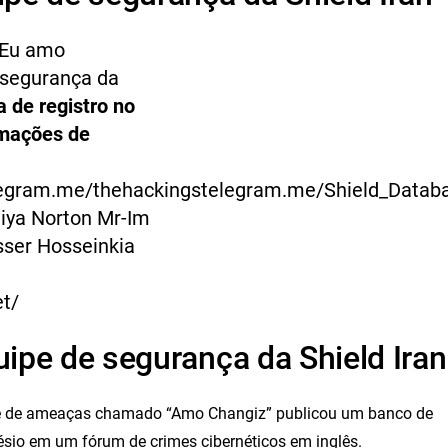
Eu amo
 segurança da
a de registro no
rmações de
egram.me/thehackingstelegram.me/Shield_Datab
liya Norton Mr-Im
sser Hosseinkia
et/
uipe de segurança da Shield Iran
e de ameaças chamado “Amo Changiz” publicou um banco de
io em um fórum de crimes cibernéticos em inglês.