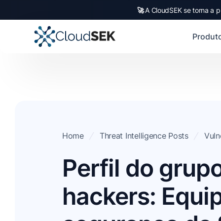
🚀
A CloudSEK se torna a p
Produt
Home
Threat Intelligence Posts
Vuln
Perfil do grup
hackers: Equi