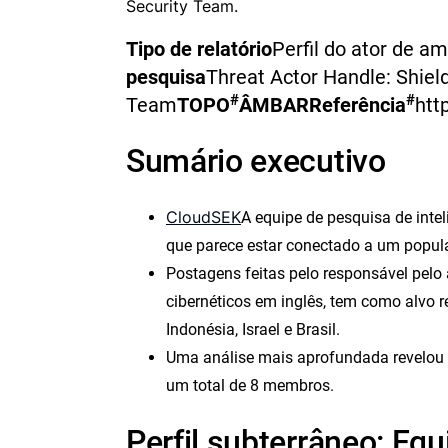
Security Team.
Tipo de relatório
Perfil do ator de a
pesquisa
Threat Actor Handle: Shield
#
#
Team
TOPO
ÂMBAR
Referência
htt
Sumário executivo
CloudSEK
A equipe de pesquisa de inte
que parece estar conectado a um popula
Postagens feitas pelo responsável pel
cibernéticos em inglês, tem como alvo 
Indonésia, Israel e Brasil.
Uma análise mais aprofundada revelou q
um total de 8 membros.
Perfil subterrâneo: Equ