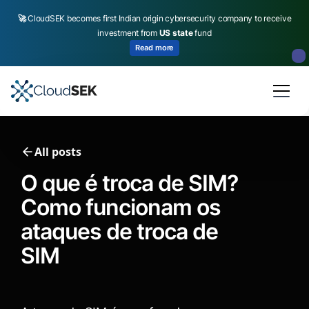
🚀
CloudSEK becomes first Indian origin cybersecurity company to receive
investment from
US state
fund
Read more
Slide 2 of 4.
All posts
O que é troca de SIM?
Como funcionam os
ataques de troca de
SIM