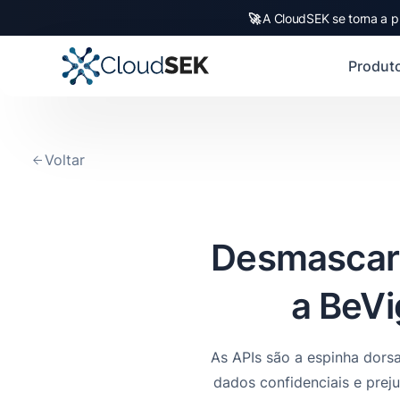
🚀
CloudSEK becomes fi
Slide 2 of 4.
Produt
Voltar
Desmascara
a BeVi
As APIs são a espinha dors
dados confidenciais e prej