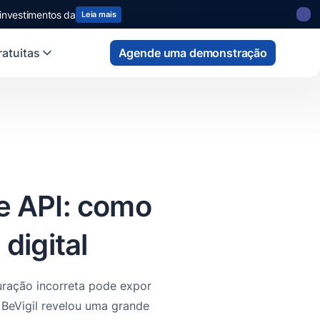
 state
fund
Read more
atuitas
Agende uma demonstração
e API: como
digital
uração incorreta pode expor
 BeVigil revelou uma grande