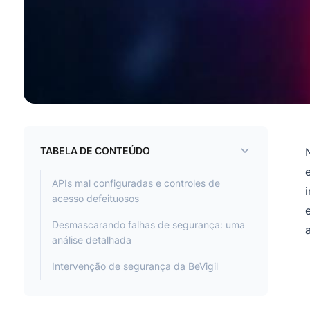
TABELA DE CONTEÚDO
APIs mal configuradas e controles de
acesso defeituosos
Desmascarando falhas de segurança: uma
análise detalhada
Intervenção de segurança da BeVigil