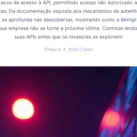
fracos de acesso à API, permitindo acesso não autorizado a 
ticas. Da documentação exposta aos mecanismos de autentic
 se aprofunda nas descobertas, mostrando como a BeVigil 
 sua empresa não se torne a próxima vítima. Continue len
suas APIs antes que os invasores as explorem!
March 4, 2025
3
min