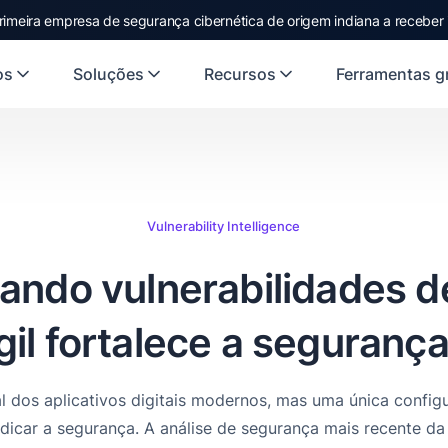
rst Indian origin cybersecurity company to receive investment from
US
os
Soluções
Recursos
Ferramentas gr
Vulnerability Intelligence
ndo vulnerabilidades d
gil fortalece a segurança 
al dos aplicativos digitais modernos, mas uma única config
udicar a segurança. A análise de segurança mais recente da