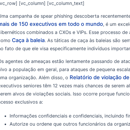
[vc_row] [vc_column] [vc_column_text]
Uma campanha de spear phishing descoberta recentemente
mais de 150 executivos em todo o mundo
, é um exce
cibernéticos combinados a CXOs e VIPs. Esse processo de
Caça à baleia
como
. As táticas de caça às baleias são se
no fato de que ele visa especificamente indivíduos importa
Os agentes de ameaças estão lentamente passando de ataq
alvo a população em geral, para ataques de pequena escala
Relatório de violação d
uma organização. Além disso, o
executivos seniores têm 12 vezes mais chances de serem al
serem alvos de violações sociais. Isso ocorre porque funcion
acesso exclusivos a:
Informações confidenciais e confidenciais, incluindo f
Autorize ou ordene que outros funcionários da organi