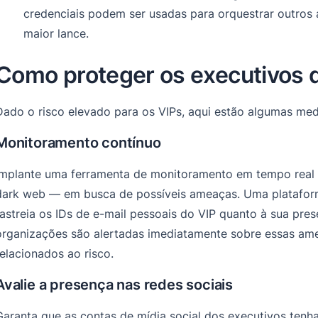
credenciais podem ser usadas para orquestrar outros
maior lance.
Como proteger os executivos d
Dado o risco elevado para os VIPs, aqui estão algumas me
Monitoramento contínuo
Implante uma ferramenta de monitoramento em tempo real 
dark web — em busca de possíveis ameaças. Uma platafo
rastreia os IDs de e-mail pessoais do VIP quanto à sua pre
organizações são alertadas imediatamente sobre essas amea
relacionados ao risco.
Avalie a presença nas redes sociais
Garanta que as contas de mídia social dos executivos tenha