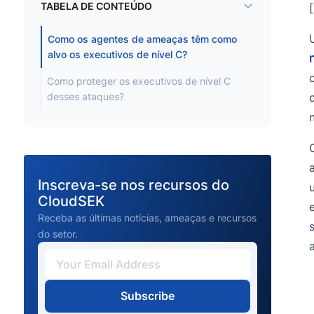
TABELA DE CONTEÚDO
Como os agentes de ameaças têm como
alvo os executivos de nível C?
Como proteger os executivos de nível C
desses ataques?
Inscreva-se nos recursos do
CloudSEK
Receba as últimas notícias, ameaças e recursos
do setor.
Subscribe