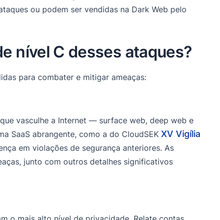
 ataques ou podem ser vendidas na Dark Web pelo
e nível C desses ataques?
didas para combater e mitigar ameaças:
que vasculhe a Internet — surface web, deep web e
XV Vigília
rma SaaS abrangente, como a do CloudSEK
sença em violações de segurança anteriores.
As
ças, junto com outros detalhes significativos
m o mais alto nível de privacidade. Relate contas