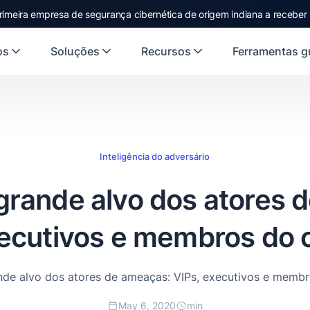
rst Indian origin cybersecurity company to receive investment from
US
os
Soluções
Recursos
Ferramentas gr
Inteligência do adversário
grande alvo dos atores 
xecutivos e membros do 
de alvo dos atores de ameaças: VIPs, executivos e memb
May 6, 2020
min