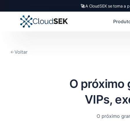
🚀
CloudSEK becomes fi
Slide 2 of 4.
Produt
Voltar
O próximo 
VIPs, e
O próximo gran