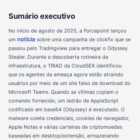
Análise
Sumário executivo
Área de transferência - agente de usuário do macOS
No início de agosto de 2025, a Forcepoint lançou
1) Execução
notícia
um
sobre uma campanha de clickfix que se
2) Descoberta
passou pelo Tradingview para entregar o Odyssey
3) Acesso à credencial, escalonamento de privilégios
Stealer. Durante a descoberta rotineira da
infraestrutura, o TRIAD da CloudSEK identificou
4) Coleção
que os agentes da ameaça agora estão atraindo
5) Preparação do Exfil
usuários por meio de um site falso de download do
6) Exfiltração, C2
Microsoft Teams. Quando as vítimas copiam o
comando fornecido, um ladrão de AppleScript
7) Persistência, Evasão de Defesa, C2
codificado em base64 (Odyssey) é executado. O
Indicadores de compromisso
malware coleta credenciais, cookies de navegador,
Impacto
Apple Notes e várias carteiras de criptomoedas
baseadas em desktop/extensão, armazenando
Mitigações