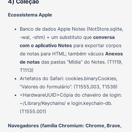
4) Coleção
Ecossistema Apple
Banco de dados Apple Notes (NotStore.sqlite,
-wal, -shm) + um substituto que
conversa
com o aplicativo Notes
para exportar corpos
de notas para HTML; também vácuos
Anexos
de notas
das pastas “Mídia” do Notes. (T1119,
T1113)
Artefatos do Safari: cookies.binaryCookies,
“Valores do formulário”. (T1555,003, T1539)
<HardwareUUID>Cópia do chaveiro de login:
~/Library/Keychains/ e login.keychain-db.
(T1555.001)
Navegadores (família Chromium: Chrome, Brave,