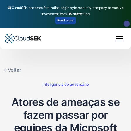
🚀
CloudSEK becomes first Indian origin cybersecurity company to receive
investment from
US state
fund
Read more
Slide 2 of 4.
Voltar
Inteligência do adversário
Atores de ameaças se
fazem passar por
equipes da Microsoft