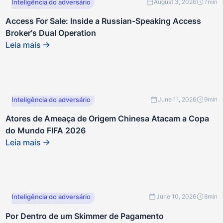
Este é um texto dentro
Inteligência do adversário
August 3, 2026
7
min
de um bloco div.
Access For Sale: Inside a Russian-Speaking Access
Broker's Dual Operation
Leia mais
Este é um texto dentro
Inteligência do adversário
June 11, 2026
9
min
de um bloco div.
Atores de Ameaça de Origem Chinesa Atacam a Copa
do Mundo FIFA 2026
Leia mais
Este é um texto dentro
Inteligência do adversário
June 10, 2026
8
min
de um bloco div.
Por Dentro de um Skimmer de Pagamento