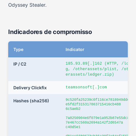
Odyssey Stealer.
Indicadores de compromisso
Type
Indicator
IP / C2
185.93.89[.]162 (HTTP, /lo
g, /otherassets/plist, /oth
erassets/ledger.zip)
Delivery Clickfix
teamsonsoft[.]com
9c520fa25239c0f116ce7818949ddc
Hashes (sha256)
e5fd2f315317863715416cb488
6c5aeb2
7a8250904e6f079e1a952b87e55dc8
7e467cc560a2694a142f2d6547a
c40d5e1