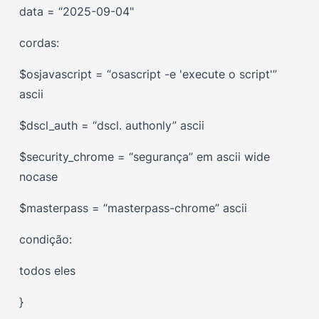
data = “2025-09-04"
cordas:
$osjavascript = “osascript -e 'execute o script'”
ascii
$dscl_auth = “dscl. authonly” ascii
$security_chrome = “segurança” em ascii wide
nocase
$masterpass = “masterpass-chrome” ascii
condição:
todos eles
}