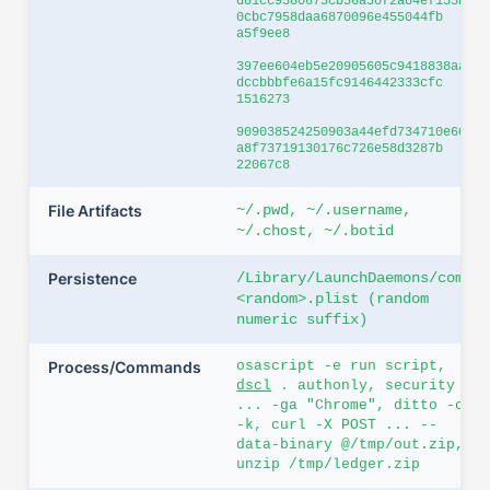
d81cc9380673cb36a30f2a84ef155b
0cbc7958daa6870096e455044fb
a5f9ee8
397ee604eb5e20905605c9418838aa
dccbbbfe6a15fc9146442333cfc
1516273
909038524250903a44efd734710e60
a8f73719130176c726e58d3287b
22067c8
File Artifacts
~/.pwd, ~/.username,
~/.chost, ~/.botid
Persistence
/Library/LaunchDaemons/com.
<random>.plist (random
numeric suffix)
Process/Commands
osascript -e run script,
dscl
. authonly, security
... -ga "Chrome", ditto -c
-k, curl -X POST ... --
data-binary @/tmp/out.zip,
unzip /tmp/ledger.zip