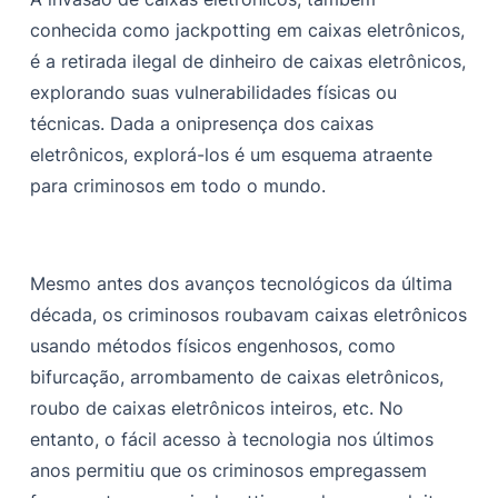
Métodos físicos para jackpotting em caixas eletrônicos
conhecida como jackpotting em caixas eletrônicos,
é a retirada ilegal de dinheiro de caixas eletrônicos,
Métodos técnicos para jackpotting em caixas
eletrônicos
explorando suas vulnerabilidades físicas ou
técnicas. Dada a onipresença dos caixas
Investigação do hack de caixas eletrônicos no Rajastão
em 2021
eletrônicos, explorá-los é um esquema atraente
para criminosos em todo o mundo.
Sobre os hackers
O ataque
O vetor de ataque
Mesmo antes dos avanços tecnológicos da última
década, os criminosos roubavam caixas eletrônicos
Medidas de mitigação
usando métodos físicos engenhosos, como
Conclusão
bifurcação, arrombamento de caixas eletrônicos,
roubo de caixas eletrônicos inteiros, etc. No
entanto, o fácil acesso à tecnologia nos últimos
anos permitiu que os criminosos empregassem