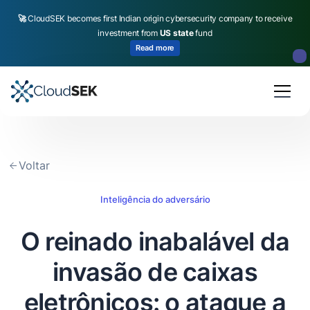
🚀
CloudSEK becomes first Indian origin cybersecurity company to receive
investment from
US state
fund
Read more
Slide 2 of 4.
Voltar
Inteligência do adversário
O reinado inabalável da
invasão de caixas
eletrônicos: o ataque a