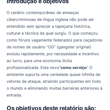
Introdução e objetivos
—2022)
O cenário contemporâneo de ameaças
O período de vácuo (abril-maio de 2022)
cibercriminosas de língua inglesa não pode ser
BreachForums: a plataforma sucessora
entendido sem apreciar a tapeçaria histórica,
Dinâmica comunitária e hibridização
cultural e técnica da qual surgiu. O que começou
como fóruns vagamente federados para caçadores
Fragmentação e exclusões: quem não se mudou para
os fóruns de violações?
de nomes de usuário “OG” (gangster original)
evoluiu rapidamente, por necessidade e incentivo
Instabilidade administrativa e fragmentação final (2023
ao lucro, para uma economia ilícita
—2025)
profissionalizada. Este novo”
como serviço
” O
“Consequências”: surgimento de grupos e anomalias
ambiente suporta uma variedade quase infinita de
designados pela UNC
vetores de ataque, atraindo participantes em todo
The Apex Predator: Surgimento de caçadores dispersos
o mundo e eliminando muitas barreiras anteriores à
de Lapsus$
entrada.
Um modelo de ataque híbrido
Os objetivos deste relatório são:
Campanhas e escopo de alto perfil