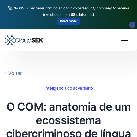
🚀
CloudSEK becomes first Indian origin cybersecurity company to receive
investment from
US state
fund
Read more
Slide 2 of 4.
Voltar
Inteligência do adversário
O COM: anatomia de um
ecossistema
cibercriminoso de língua