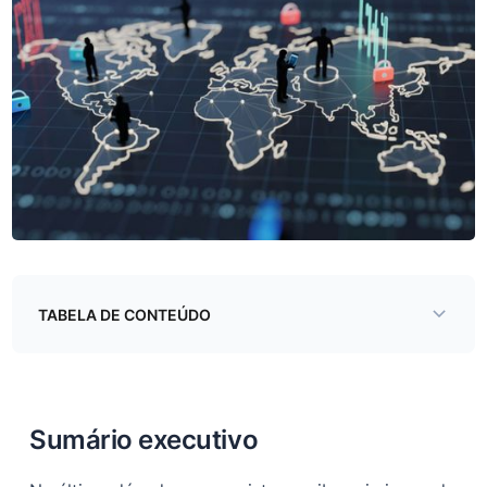
TABELA DE CONTEÚDO
Sumário executivo
Introdução e objetivos
Sumário executivo
Os objetivos deste relatório são: