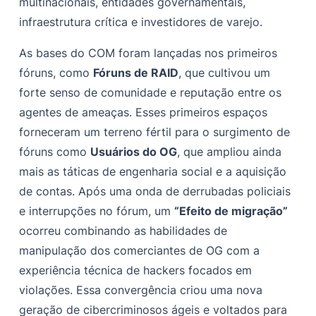
multinacionais, entidades governamentais,
Operações iniciais (2014)
infraestrutura crítica e investidores de varejo.
Ataques no dia de Natal (25 de dezembro de 2014)
As bases do COM foram lançadas nos primeiros
Operações pós-Natal
fóruns, como
Fóruns de RAID
, que cultivou um
Julius Kivimaki (Zeekill/Ryan)
forte senso de comunidade e reputação entre os
agentes de ameaças. Esses primeiros espaços
Vinnie Omari
forneceram um terreno fértil para o surgimento de
Zachary Buchta (@fbiarelosers, pein, lagarto)
fóruns como
Usuários do OG
, que ampliou ainda
Bradley Jan Willem van Rooy (Uchihals, Dragão)
mais as táticas de engenharia social e a aquisição
de contas. Após uma onda de derrubadas policiais
Jordan Lee-Bevan
e interrupções no fórum, um
“Efeito de migração”
Cronograma das principais prisões
ocorreu combinando as habilidades de
Surgimento de subgrupos: Lapsus$ e ShinyHunters
manipulação dos comerciantes de OG com a
experiência técnica de hackers focados em
Caçadores brilhantes
violações. Essa convergência criou uma nova
LAPSO $
geração de cibercriminosos ágeis e voltados para