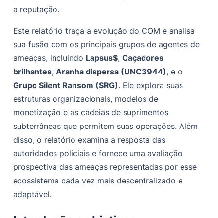
Disrupção e fragmentação: a era COM (2021—2025)
a reputação.
A Grande Disrupção: 2021—2023
Este relatório traça a evolução do COM e analisa
sua fusão com os principais grupos de agentes de
LAPSUS$: O fenômeno adolescente hacker
ameaças, incluindo
Lapsus$
,
Caçadores
O mentor de Oxford: Arion Kurtaj
brilhantes
,
Aranha dispersa (UNC3944)
, e o
OGusers Takedown: interrompendo a infraestrutura de
Grupo Silent Ransom (SRG)
. Ele explora suas
troca de SIM
estruturas organizacionais, modelos de
4 de fevereiro de 2021: Ação coordenada da
monetização e as cadeias de suprimentos
plataforma
subterrâneas que permitem suas operações. Além
disso, o relatório examina a resposta das
Apreensão de RaidForums: Operação Tournique
autoridades policiais e fornece uma avaliação
Uma investigação de quatro anos (2018—2022)
prospectiva das ameaças representadas por esse
Operação Tourniquet: sucesso transfronteiriço
ecossistema cada vez mais descentralizado e
adaptável.
Limbo da extradição
O efeito da migração: fragmentação e inovação (2021