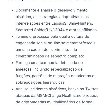
A decepção da “aposentadoria” /reformulação da
Documente e analise o desenvolvimento
marca OPSEC
histórico, as estratégias adaptativas e as
O ecossistema subterrâneo “como serviço” que alimenta
inter-relações entre Lapsus$, ShinyHunters,
o COM e por que é difícil monitorar os IOCs
Scattered Spider/UNC3944 e atores afiliados
Funções-chave na cadeia de suprimentos moderna do
Ilumine o processo pelo qual a cultura de
crime cibernético
engenharia social on-line se metamorfoseou
em uma cadeia de suprimentos de
Por que isso torna os IOCs quase impossíveis de rastrear
cibercriminosos de espectro completo
Principais desafios operacionais na detecção moderna
Forneça uma taxonomia detalhada de
de crimes cibernéticos
ameaças, incluindo especialização de
O cenário atual: consolidação e convergência leste-
funções, padrões de migração de talentos e
oeste (2025)
sobreposições hierárquicas
As plataformas sucessoras de língua inglesa
Analise incidentes históricos, hacks no Twitter,
ataques da MGM/Change Healthcare e roubos
BreachStars (o principal hub)
de criptomoedas multimilionários de forma
DarkForums (a alternativa de nível básico)