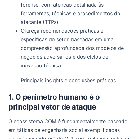
forense, com atenção detalhada às
A migração estratégica para explorar [.] em
ferramentas, técnicas e procedimentos do
atacante (TTPs)
Implicações: um ambiente de ameaças hibridizado
Ofereça recomendações práticas e
Conclusão
específicas do setor, baseadas em uma
compreensão aprofundada dos modelos de
negócios adversários e dos ciclos de
inovação técnica
Principais insights e conclusões práticas
1. O perímetro humano é o
principal vetor de ataque
O ecossistema COM é fundamentalmente baseado
em táticas de engenharia social exemplificadas
pelos “chamadores” do OGUsers, pela manipulação