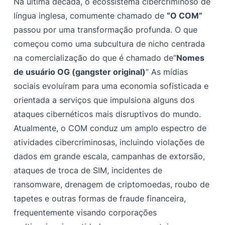
Na última década, o ecossistema cibercriminoso de
1. O perímetro humano é o principal vetor de ataque
língua inglesa, comumente chamado de
“O COM”
2. A autenticação multifator (MFA) baseada em SMS é
passou por uma transformação profunda. O que
ineficaz
começou como uma subcultura de nicho centrada
3. Ameaças internas geralmente envolvem manipulação,
na comercialização do que é chamado de”
Nomes
não apenas malícia
de usuário OG (gangster original)
” As mídias
4. As motivações dos atores de ameaças variam além
sociais evoluíram para uma economia sofisticada e
do ganho financeiro
orientada a serviços que impulsiona alguns dos
5. O ecossistema do cibercrime é resiliente e
ataques cibernéticos mais disruptivos do mundo.
descentralizado
Atualmente, o COM conduz um amplo espectro de
História de “THE COM “: Early Forum Ecosystem
atividades cibercriminosas, incluindo violações de
(Dark0de, RaidForums, OGusers)
dados em grande escala, campanhas de extorsão,
ataques de troca de SIM, incidentes de
Esquadrão Lagartos
ransomware, drenagem de criptomoedas, roubo de
Origens e formação
tapetes e outras formas de fraude financeira,
Cronograma de operações e ataques notáveis
frequentemente visando corporações