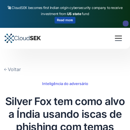
🚀
CloudSEK becomes first Indian origin cybersecurity company to receive
investment from
US state
fund
Read more
Slide 2 of 4.
Voltar
Inteligência do adversário
Silver Fox tem como alvo
a Índia usando iscas de
phishing com temas