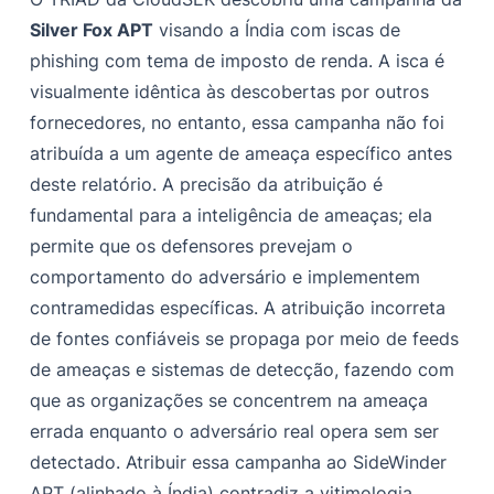
Etapa 1: Tax Affairs.zip
Silver Fox APT
visando a Índia com iscas de
‍Etapa - 2: libexpat.dll
phishing com tema de imposto de renda. A isca é
visualmente idêntica às descobertas por outros
Etapa - 3: DonutLoader
fornecedores, no entanto, essa campanha não foi
Etapa - 4: Valley RAT
atribuída a um agente de ameaça específico antes
Girando
deste relatório. A precisão da atribuição é
fundamental para a inteligência de ameaças; ela
Modelo de diamante
permite que os defensores prevejam o
Impacto
comportamento do adversário e implementem
Recomendações
contramedidas específicas. A atribuição incorreta
de fontes confiáveis se propaga por meio de feeds
Apêndice
de ameaças e sistemas de detecção, fazendo com
IOCs
que as organizações se concentrem na ameaça
errada enquanto o adversário real opera sem ser
‍Infraestrutura Silver Fox encontrada após a rotação
detectado. Atribuir essa campanha ao SideWinder
‍Mapeamento MITRE
APT (alinhado à Índia) contradiz a vitimologia