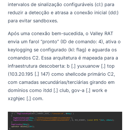
intervalos de sinalização configuráveis (cl:) para
reduzir a detecção e atrasa a conexão inicial (dd:)
para evitar sandboxes.
Após uma conexão bem-sucedida, o Valley RAT
envia um farol “pronto” (ID de comando: 4), ativa o
keylogging se configurado (kl: flag) e aguarda os
comandos C2. Essa arquitetura é mapeada para a
infraestrutura descoberta: b [.] yuxuanow [.] top
(103.20.195 [.] 147) como shellcode primário C2,
com camadas secundárias/terciárias girando em
domínios como itdd [.] club, gov-a [.] work e
xzghjec [.] com.