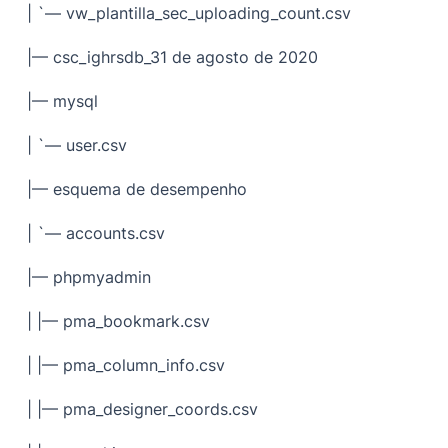
| `— vw_plantilla_sec_uploading_count.csv
|— csc_ighrsdb_31 de agosto de 2020
|— mysql
| `— user.csv
|— esquema de desempenho
| `— accounts.csv
|— phpmyadmin
| |— pma_bookmark.csv
| |— pma_column_info.csv
| |— pma_designer_coords.csv