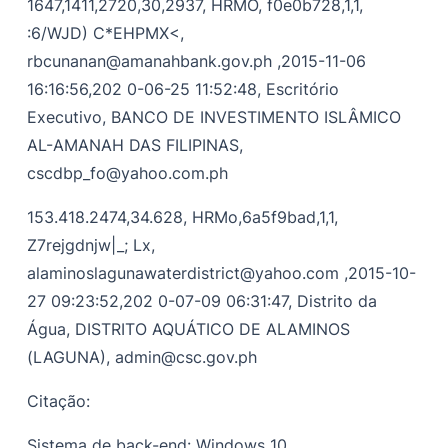
1647,1411,2720,30,2937, HRMO, f0e0b728,1,1,
:6/WJD) C*EHPMX<,
rbcunanan@amanahbank.gov.ph
,2015-11-06
16:16:56,202 0-06-25 11:52:48, Escritório
Executivo, BANCO DE INVESTIMENTO ISLÂMICO
AL-AMANAH DAS FILIPINAS,
cscdbp_fo@yahoo.com.ph
153.418.2474,34.628, HRMo,6a5f9bad,1,1,
Z7rejgdnjw|_; Lx,
alaminoslagunawaterdistrict@yahoo.com
,2015-10-
27 09:23:52,202 0-07-09 06:31:47, Distrito da
Água, DISTRITO AQUÁTICO DE ALAMINOS
(LAGUNA),
admin@csc.gov.ph
Citação:
Sistema de back-end: Windows 10