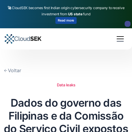
🚀
CloudSEK becomes first Indian origin cybersecurity company to receive
investment from
US state
fund
Read more
Slide 2 of 4.
Voltar
Data leaks
Dados do governo das
Filipinas e da Comissão
do Serviço Civil expostos