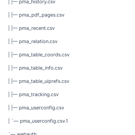
| |— pma_history.csv
| |— pma_pdf_pages.csv
| |— pma_recent.csv
| |— pma_relation.csv
| |— pma_table_coords.csv
| |— pma_table_info.csv
| |— pma_table_uiprefs.csv
| |— pma_tracking.csv
| |— pma_userconfig.csv
| `— pma_userconfig.csv.1
`— webauth