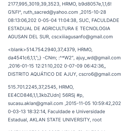
2177,995,3019,39,3523, HRMO, b9d8057e,1,1,6!
G%FI^,
ruth_sacred@yahoo.com
,2015-10-28
08:13:06,202 0-05-04 11:04:38, SUC, FACULDADE
ESTADUAL DE AGRICULTURA E TECNOLOGIA
AGUSAN DEL SUR,
cscxiiiagusanfo@gmail.com
<blank>514.754.2940,37,4379, HRMO,
da4541c6,1,1,”;,} -CNm; :^*W2″,
ajuy_wd@gmail.com
,2016-01-15 12:21:10,202 0-07-09 06:42:36,,
DISTRITO AQUÁTICO DE AJUY,
cscro6@gmail.com
515.701.2245,37,2545, HRMO,
EE4CD846,1,1,3kbZUdn] 56RSj #p,
sucasu.aklan@gmail.com
,2015-11-05 10:59:42,202
0-03-13 18:32:14, Faculdade e Universidade
Estadual, AKLAN STATE UNIVERSITY, root