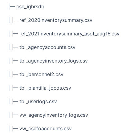
|— csc_ighrsdb
| |— ref_2020inventorysummary.csv
| |— ref_2021inventorysummary_asof_aug16.csv
| |— tbl_agencyaccounts.csv
| |— tbl_agencyinventory_logs.csv
| |— tbl_personnel2.csv
| |— tbl_plantilla_jocos.csv
| |— tbl_userlogs.csv
| |— vw_agencyinventory_logs.csv
| |— vw_cscfoaccounts.csv