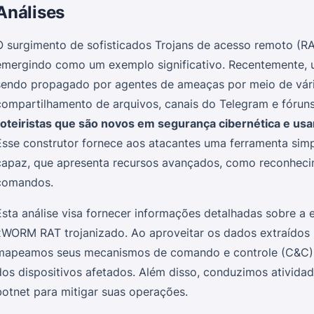
Análises
O surgimento de sofisticados Trojans de acesso remoto (R
emergindo como um exemplo significativo. Recentemente, u
sendo propagado por agentes de ameaças por meio de vário
compartilhamento de arquivos, canais do Telegram e fórun
roteiristas que são novos em segurança cibernética e us
Esse construtor fornece aos atacantes uma ferramenta simp
capaz, que apresenta recursos avançados, como reconhecim
comandos.
Esta análise visa fornecer informações detalhadas sobre a 
xWORM RAT trojanizado. Ao aproveitar os dados extraídos 
mapeamos seus mecanismos de comando e controle (C&C) e
dos dispositivos afetados. Além disso, conduzimos atividad
botnet para mitigar suas operações.