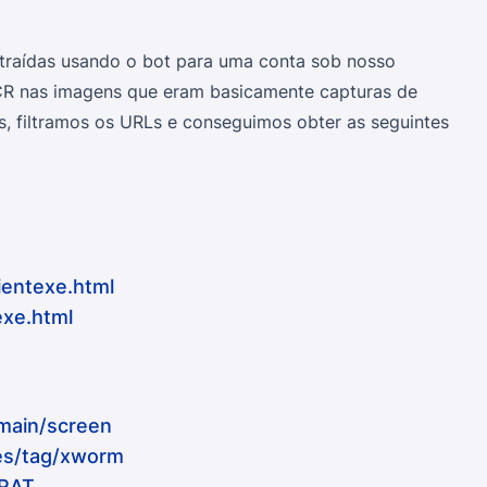
raídas usando o bot para uma conta sob nosso
CR nas imagens que eram basicamente capturas de
es, filtramos os URLs e conseguimos obter as seguintes
ientexe.html
exe.html
/main/screen
ses/tag/xworm
-RAT