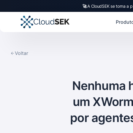
🚀
CloudSEK becomes fi
Slide 2 of 4.
Produt
Voltar
Nenhuma ho
um XWorm 
por agente