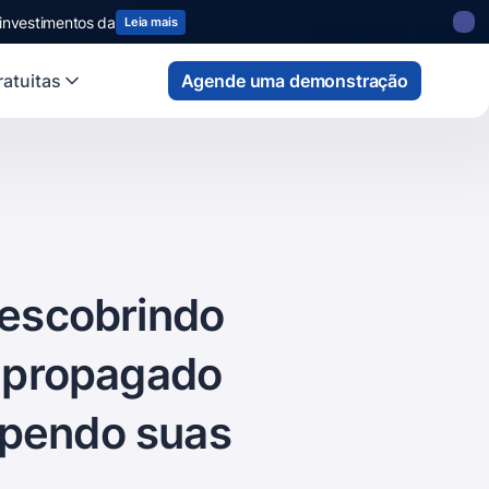
 state
fund
Read more
atuitas
Agende uma demonstração
descobrindo
 propagado
mpendo suas