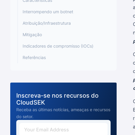
Características
Interrompendo um botnet
Atribuição/Infraestrutura
Mitigação
Indicadores de compromisso (IOCs)
Referências
Inscreva-se nos recursos do
CloudSEK
Receba as últimas notícias, ameaças e recursos
do setor.