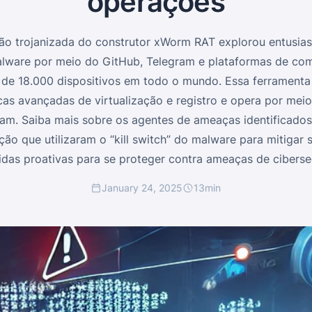
operações
o trojanizada do construtor xWorm RAT explorou entusias
alware por meio do GitHub, Telegram e plataformas de co
e 18.000 dispositivos em todo o mundo. Essa ferramenta 
cas avançadas de virtualização e registro e opera por me
am. Saiba mais sobre os agentes de ameaças identificado
pção que utilizaram o “kill switch” do malware para mitigar
das proativas para se proteger contra ameaças de cibers
January 24, 2025
13
min