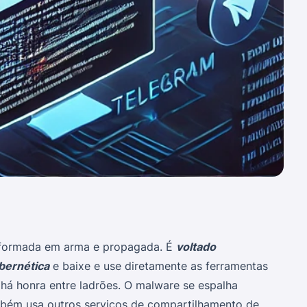
nsformada em arma e propagada. É
voltado
ibernética
e baixe e use diretamente as ferramentas
há honra entre ladrões. O malware se espalha
mbém usa outros serviços de compartilhamento de