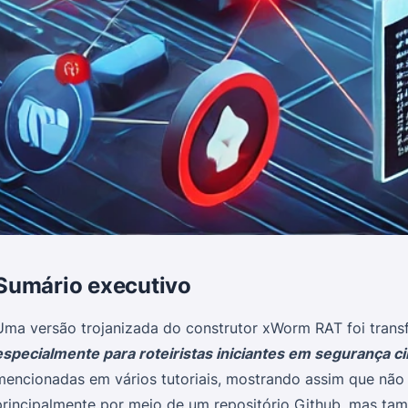
Sumário executivo
Uma versão trojanizada do construtor xWorm RAT foi tra
especialmente para roteiristas iniciantes em segurança c
mencionadas em vários tutoriais, mostrando assim que não 
principalmente por meio de um repositório Github, mas ta