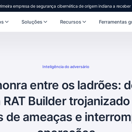
rst Indian origin cybersecurity company to receive investment from
US
os
Soluções
Recursos
Ferramentas gr
Inteligência do adversário
nra entre os ladrões: 
RAT Builder trojanizado
s de ameaças e interro