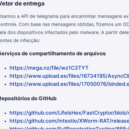
Vetor de entrega
Usamos a API de telegrama para encaminhar mensagens ext
controle. Com base nas mensagens obtidas, fizemos um O
tela dos dispositivos infectados pelo malware. A partir del
fontes de infecção:
Serviços de compartilhamento de arquivos
https://mega.nz/file/wz1C3TYT
https://www.upload.ee/files/16734195/AsyncCl
https://www.upload.ee/files/17050076/binded.
Repositórios do GitHub
https://github.com/LifelsHex/FastCryptor/blob
https://github.com/Intestio/XWorm-RAT/relea
https://github.com/FullPenetrationTesting/888