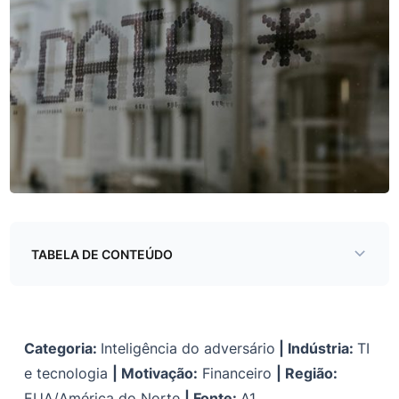
TABELA DE CONTEÚDO
Sumário executivo
Análise e atribuição
Categoria:
Inteligência do adversário
| Indústria:
TI
Informações do Post
e tecnologia
| Motivação:
Financeiro
| Região:
EUA/América do Norte
Atividade e classificação do ator de ameaças
| Fonte:
A1