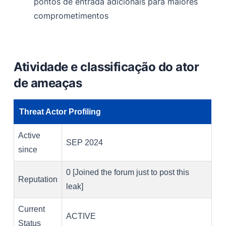
pontos de entrada adicionais para maiores
comprometimentos
Atividade e classificação do ator
de ameaças
Threat Actor Profiling
Active
SEP 2024
since
0 [Joined the forum just to post this
Reputation
leak]
Current
ACTIVE
Status