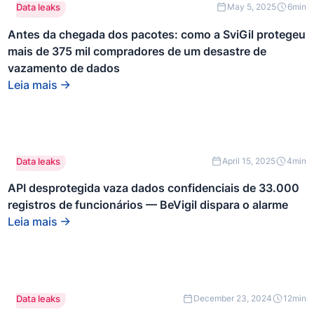
Este é um
Data leaks
May 5, 2025
6
min
texto
dentro de
Antes da chegada dos pacotes: como a SviGil protegeu
um bloco
mais de 375 mil compradores de um desastre de
div.
vazamento de dados
Leia mais
Este é um
Data leaks
April 15, 2025
4
min
texto
dentro de
API desprotegida vaza dados confidenciais de 33.000
um bloco
registros de funcionários — BeVigil dispara o alarme
div.
Leia mais
Este é um
Data leaks
December 23, 2024
12
min
texto