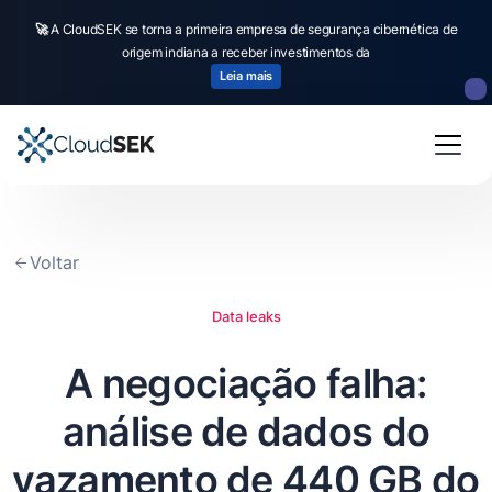
🚀
CloudSEK becomes first Indian origin cybersecurity company to receive
investment from
US state
fund
Read more
Slide 2 of 4.
Voltar
Data leaks
A negociação falha:
análise de dados do
vazamento de 440 GB do