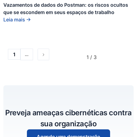
dentro de
Vazamentos de dados do Postman: os riscos ocultos
um bloco
que se escondem em seus espaços de trabalho
div.
Leia mais
...
1
1 / 3
Preveja ameaças cibernéticas contra
sua organização
Agende uma demonstração