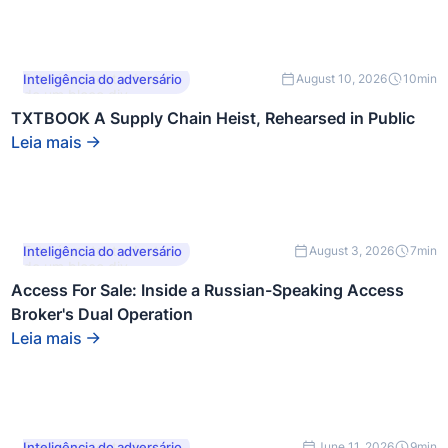
Este é um texto dentro
Inteligência do adversário
August 10, 2026
10
min
de um bloco div.
TXTBOOK A Supply Chain Heist, Rehearsed in Public
Leia mais
Este é um texto dentro
Inteligência do adversário
August 3, 2026
7
min
de um bloco div.
Access For Sale: Inside a Russian-Speaking Access
Broker's Dual Operation
Leia mais
Este é um texto dentro
Inteligência do adversário
June 11, 2026
9
min