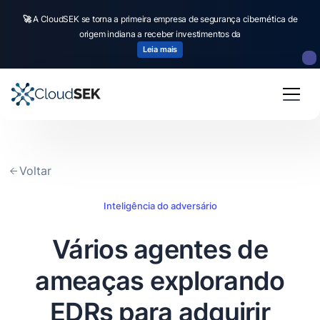
🚀
A CloudSEK se torna a primeira empresa de segurança cibernética de
origem indiana a receber investimentos da
Leia mais
Voltar
Inteligência do adversário
Vários agentes de
ameaças explorando
EDRs para adquirir