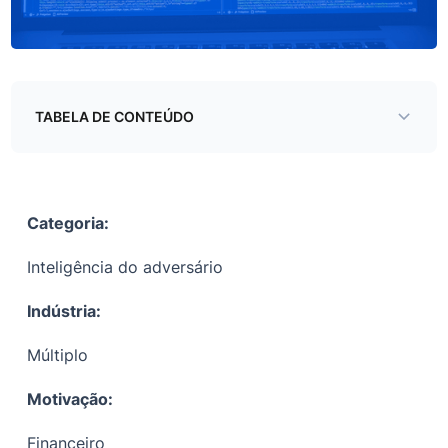
TABELA DE CONTEÚDO
Sumário executivo
Análise e atribuição
Categoria:
Visão geral
Inteligência do adversário
EDRs (solicitações de dados de emergência)
Indústria:
Informações de fóruns subterrâneos
Múltiplo
Táticas, técnicas e procedimentos (TTPs)
Impacto e mitigação
Motivação:
Referências
Financeiro