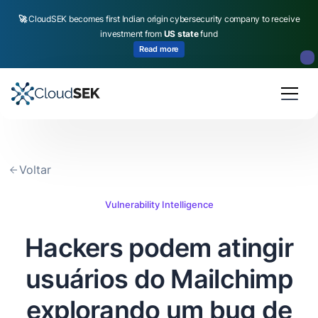
🚀
CloudSEK becomes first Indian origin cybersecurity company to receive
investment from
US state
fund
Read more
Slide 2 of 4.
Voltar
Vulnerability Intelligence
Hackers podem atingir
usuários do Mailchimp
explorando um bug de