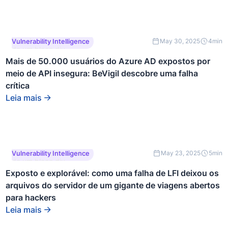
Este é um texto dentro
Vulnerability Intelligence
May 30, 2025
4
min
de um bloco div.
Mais de 50.000 usuários do Azure AD expostos por
meio de API insegura: BeVigil descobre uma falha
crítica
Leia mais
Este é um texto dentro
Vulnerability Intelligence
May 23, 2025
5
min
de um bloco div.
Exposto e explorável: como uma falha de LFI deixou os
arquivos do servidor de um gigante de viagens abertos
para hackers
Leia mais