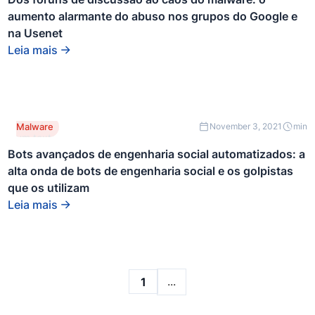
de um
aumento alarmante do abuso nos grupos do Google e
bloco
div.
na Usenet
Leia mais
Este é
Malware
November 3, 2021
min
um texto
dentro
Bots avançados de engenharia social automatizados: a
de um
alta onda de bots de engenharia social e os golpistas
bloco
div.
que os utilizam
Leia mais
...
1