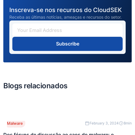
Inscreva-se nos recursos do CloudSEK
Receba as últimas notícias, ameaças e recursos do setor.
Subscribe
Blogs relacionados
Este é
Malware
February 3, 2024
8
min
um texto
dentro
Dos fóruns de discussão ao caos do malware: o