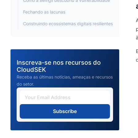
Como a BeVigil descobriu a vulnerabilidade
Fechando as lacunas
Construindo ecossistemas digitais resilientes
Inscreva-se nos recursos do
CloudSEK
Receba as últimas notícias, ameaças e recursos
do setor.
Subscribe