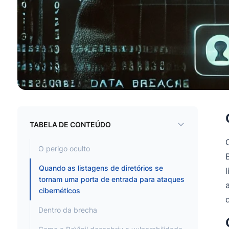
TABELA DE CONTEÚDO
O perigo oculto
Quando as listagens de diretórios se
tornam uma porta de entrada para ataques
cibernéticos
Dentro da brecha