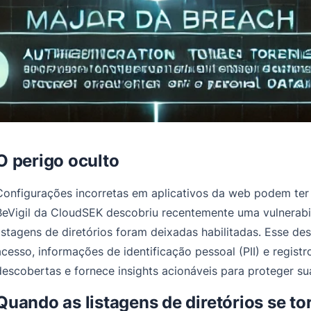
O perigo oculto
Configurações incorretas em aplicativos da web podem ter
BeVigil da CloudSEK descobriu recentemente uma vulnerabili
listagens de diretórios foram deixadas habilitadas. Esse d
acesso, informações de identificação pessoal (PII) e regist
descobertas e fornece insights acionáveis para proteger sua 
Quando as listagens de diretórios se t