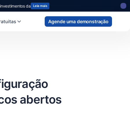
 state
fund
Read more
atuitas
Agende uma demonstração
figuração
icos abertos