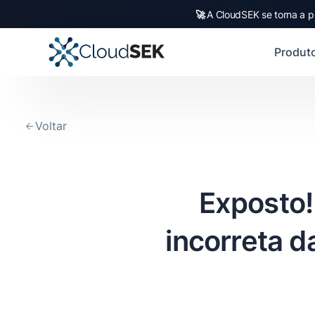
🚀
CloudSEK becomes fi
Slide 2 of 4.
Produt
Voltar
Exposto!
incorreta d