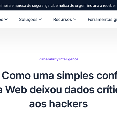
rst Indian origin cybersecurity company to receive investment from
US
os
Soluções
Recursos
Ferramentas gr
Vulnerability Intelligence
 Como uma simples con
a Web deixou dados crít
aos hackers