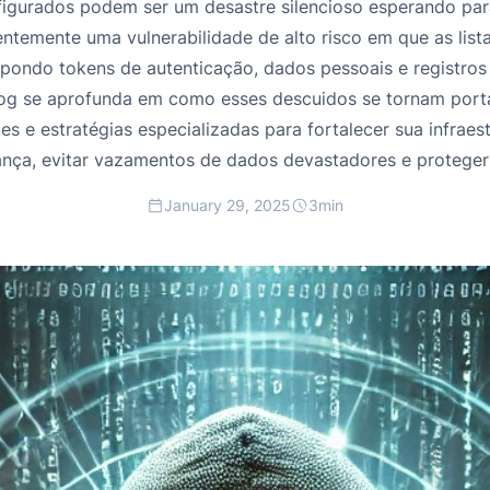
figurados podem ser um desastre silencioso esperando para
temente uma vulnerabilidade de alto risco em que as list
expondo tokens de autenticação, dados pessoais e registro
log se aprofunda em como esses descuidos se tornam port
es e estratégias especializadas para fortalecer sua infraest
rança, evitar vazamentos de dados devastadores e protege
January 29, 2025
3
min