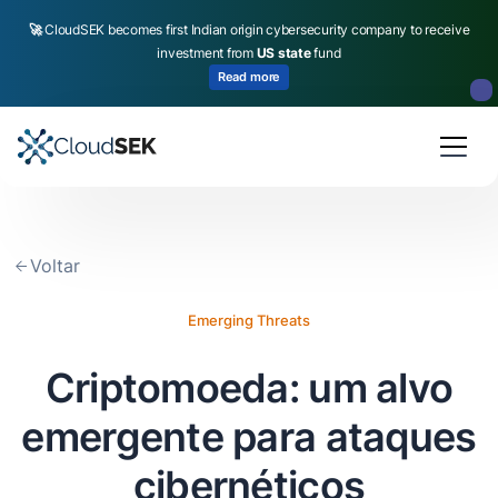
🚀
CloudSEK becomes first Indian origin cybersecurity company to receive
investment from
US state
fund
Read more
Slide 2 of 4.
Voltar
Emerging Threats
Criptomoeda: um alvo
emergente para ataques
cibernéticos