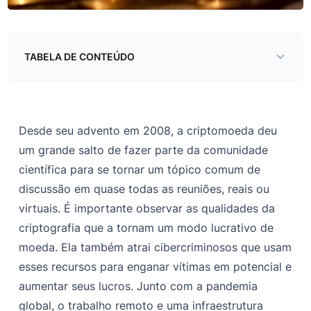
TABELA DE CONTEÚDO
Tipos de ataques contra criptomoedas
Relação b/w entre o valor do Bitcoin e os ataques
Desde seu advento em 2008, a criptomoeda deu
baseados em criptografia
um grande salto de fazer parte da comunidade
Criptomoeda — Um mercado em expansão para
científica para se tornar um tópico comum de
atacantes cibernéticos
discussão em quase todas as reuniões, reais ou
Cyber Threat Watch 2021
virtuais. É importante observar as qualidades da
Impacto nas bolsas e investimentos em criptomoedas
criptografia que a tornam um modo lucrativo de
moeda. Ela também atrai cibercriminosos que usam
Melhores práticas para bolsas de criptomoedas
esses recursos para enganar vítimas em potencial e
Conclusão
aumentar seus lucros. Junto com a pandemia
global, o trabalho remoto e uma infraestrutura