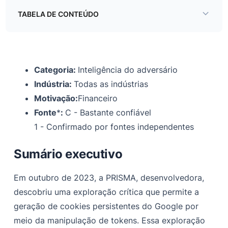
TABELA DE CONTEÚDO
Sumário executivo
Cronograma dos eventos:
Categoria:
Inteligência do adversário
Informações do Post
Indústria:
Todas as indústrias
Análise técnica
Motivação:
Financeiro
Fonte
*
:
C - Bastante confiável
Scaling from zero - Como os malwares estão
exfiltrando os segredos necessários
1 - Confirmado por fontes independentes
Analisando a origem e o uso do endpoint
Sumário executivo
Engenharia reversa do código de exploração
Em outubro de 2023, a PRISMA, desenvolvedora,
Táticas intrincadas dos agentes de ameaças
descobriu uma exploração crítica que permite a
‍Sofisticação na técnica de exploração
geração de cookies persistentes do Google por
meio da manipulação de tokens. Essa exploração
Etapas provisórias de remediação