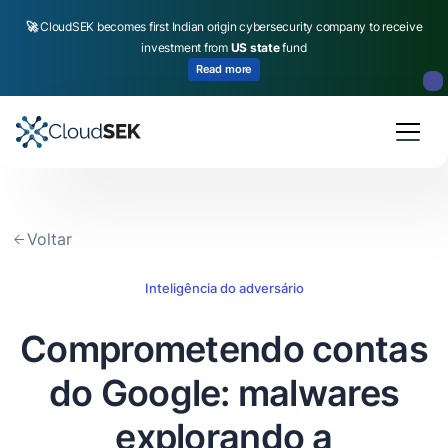
🚀
CloudSEK becomes first Indian origin cybersecurity company to receive
investment from
US state
fund
Read more
Slide 2 of 4.
Voltar
Inteligência do adversário
Comprometendo contas
do Google: malwares
explorando a