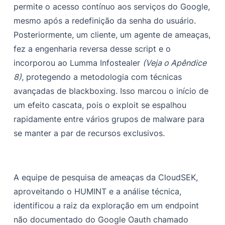
permite o acesso contínuo aos serviços do Google,
Perguntas frequentes
mesmo após a redefinição da senha do usuário.
Qual é a natureza da exploração envolvendo contas do
Posteriormente, um cliente, um agente de ameaças,
Google?
fez a engenharia reversa desse script e o
incorporou ao Lumma Infostealer
(Veja o Apêndice
Alterar sua senha protege sua conta contra esse
exploit?
8)
, protegendo a metodologia com técnicas
avançadas de blackboxing. Isso marcou o início de
Os usuários podem revogar o acesso se a conta for
um efeito cascata, pois o exploit se espalhou
comprometida?
rapidamente entre vários grupos de malware para
Essa é uma nova forma de ataque cibernético?
se manter a par de recursos exclusivos.
O que os usuários devem fazer para proteger suas
contas?
Conclusão
A equipe de pesquisa de ameaças da CloudSEK,
aproveitando o HUMINT e a análise técnica,
Referências
identificou a raiz da exploração em um endpoint
Apêndice
não documentado do Google Oauth chamado