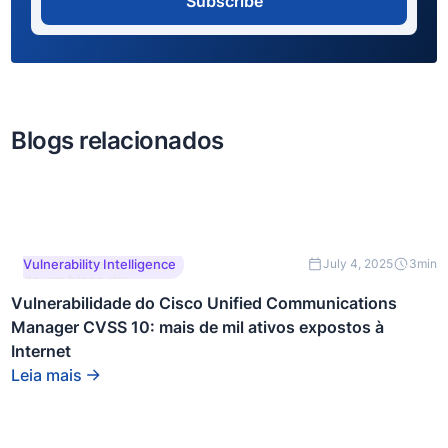
Subscribe
Blogs relacionados
Este é um texto dentro
Vulnerability Intelligence
July 4, 2025
3
min
de um bloco div.
Vulnerabilidade do Cisco Unified Communications
Manager CVSS 10: mais de mil ativos expostos à
Internet
Leia mais