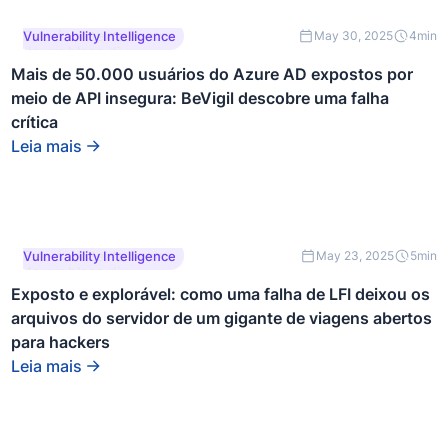
Este é um texto dentro
Vulnerability Intelligence
May 30, 2025
4
min
de um bloco div.
Mais de 50.000 usuários do Azure AD expostos por
meio de API insegura: BeVigil descobre uma falha
crítica
Leia mais
Este é um texto dentro
Vulnerability Intelligence
May 23, 2025
5
min
de um bloco div.
Exposto e explorável: como uma falha de LFI deixou os
arquivos do servidor de um gigante de viagens abertos
para hackers
Leia mais