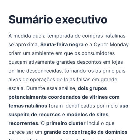
Cluster A
Sumário executivo
Características do modelo e análise do site
Utilização de sites da Shell
À medida que a temporada de compras natalinas
Pivô:
se aproxima,
Sexta-feira negra
e a Cyber Monday
Cluster B — [.] loja Fake Storefront Fraud Network
criam um ambiente em que os consumidores
buscam ativamente grandes descontos em lojas
Análise do site
on-line desconhecidas, tornando-os os principais
Pivô:
alvos de operações de lojas falsas em grande
Infraestrutura (blocos de rede) de ambos os clusters
escala. Durante essa análise,
dois grupos
potencialmente coordenados de vitrines com
Estatísticas de registro WHOIS do primeiro cluster (com
temas natalinos
base na contagem total de domínios)
foram identificados por meio
uso
suspeito de recursos
e
modelos de sites
Estatísticas de registro WHOIS do segundo cluster
recorrentes
. O
primeiro cluster
inclui o que
(com base nos primeiros 1000 domínios):
parece ser um
grande concentração de domínios
Objetivos do ator de ameaças (TTPs e Modus