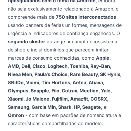
tiposquatados com o tema da Amazon
, embora
Operandi)
não seja exclusivamente relacionado à Amazon, e
Meio de propagação (métodos prováveis)
compreende mais de
750 sites interconectados
usando banners de férias uniformes, mensagens de
Aproveitando a plataforma CloudSEK
urgência e indicadores de confiança enganosos. O
Impacto
segundo cluster
abrange um amplo ecossistema
Conclusão e indicadores-chave para se proteger
de.shop e inclui domínios que parecem imitar
marcas de consumo conhecidas, como
Apple,
Domínios atualmente ativos que potencialmente se
passam pelas marcas acima
AMD, Dell, Cisco, Logitech, Toshiba, Ray-Ban,
Nivea Men, Paula's Choice, Rare Beauty, SK Hynix,
8BitDo, Viomi, Tim Hortons, Aetna, Ahava,
Olympus, Snapple, Fiio, Gotrax, Meetion, Yale,
Xiaomi, Jo Malone, Fujifilm, Amazfit, COSRX,
Samsung, Garcia Min, Shark, HP, Seagate,
e
Omron
- com base em padrões de nomenclatura e
características compartilhadas do modelo.