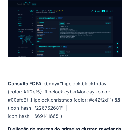
Consulta FOFA
: (body="flipclock.blackfriday
{color: #ff2ef5} .flipclock.cyberMonday {color:
#00afc8} .flipclock.christmas {color: #e42f2d}”) &&
(icon_hash="226762681" ||
icon_hash="669141665")
Digitação de marcas do primeiro cluster, revelando