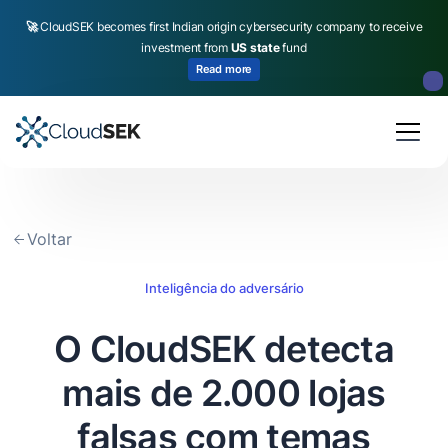
🚀
CloudSEK becomes first Indian origin cybersecurity company to receive
investment from
US state
fund
Read more
Slide 2 of 4.
Voltar
Inteligência do adversário
O CloudSEK detecta
mais de 2.000 lojas
falsas com temas