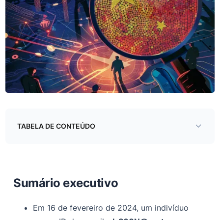
TABELA DE CONTEÚDO
Sumário executivo
Capacidades das ferramentas oferecidas -
Sumário executivo
Atribuição com APT 41
Atribuição de “Shutdown” na vida real
Em 16 de fevereiro de 2024, um indivíduo