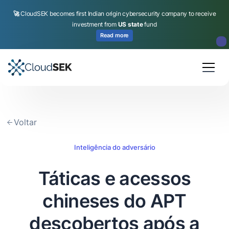
🚀
CloudSEK becomes first Indian origin cybersecurity company to receive
investment from
US state
fund
Read more
Slide 2 of 4.
Voltar
Inteligência do adversário
Táticas e acessos
chineses do APT
descobertos após a