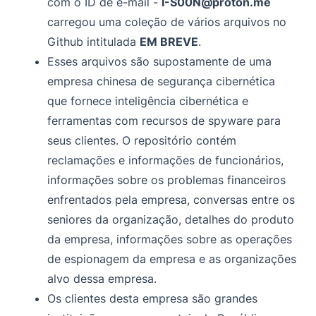
com o ID de e-mail -
I-S00N@proton.me
Atribuição de “Lengmo” na vida real
carregou uma coleção de vários arquivos no
Não apenas monitorando outros países, mas também
Github intitulada
EM BREVE
.
cidadãos da China
Esses arquivos são supostamente de uma
Acesso aos dados -
empresa chinesa de segurança cibernética
que fornece inteligência cibernética e
Referências
ferramentas com recursos de spyware para
Apêndice
seus clientes. O repositório contém
Imagens do repositório que mencionam a Índia e
reclamações e informações de funcionários,
empresas indianas.
informações sobre os problemas financeiros
enfrentados pela empresa, conversas entre os
seniores da organização, detalhes do produto
da empresa, informações sobre as operações
de espionagem da empresa e as organizações
alvo dessa empresa.
Os clientes desta empresa são grandes