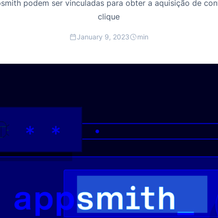
psmith podem ser vinculadas para obter a aquisição de con
clique
January 9, 2023
min