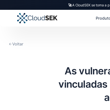
🚀
A CloudSEK se torna a p
Produt
Voltar
As vulner
vinculadas 
a