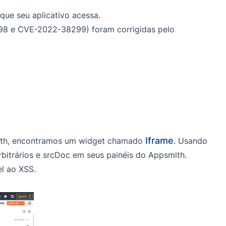
ue seu aplicativo acessa.
298 e CVE-2022-38299) foram corrigidas pelo
Iframe
mith, encontramos um widget chamado
. Usando
rbitrários e srcDoc em seus painéis do Appsmith.
l ao XSS.