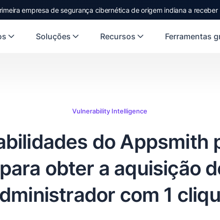
rimeira empresa de segurança cibernética de origem indiana a receber
os
Soluções
Recursos
Ferramentas gr
Vulnerability Intelligence
abilidades do Appsmith
para obter a aquisição 
dministrador com 1 cliq