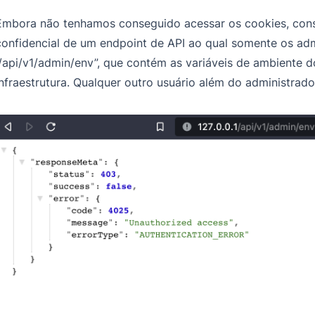
Embora não tenhamos conseguido acessar os cookies, cons
confidencial de um endpoint de API ao qual somente os ad
“/api/v1/admin/env”, que contém as variáveis de ambiente d
infraestrutura. Qualquer outro usuário além do administrad