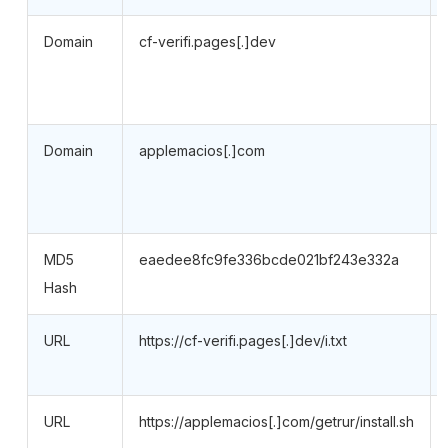
Domain
cf-verifi.pages[.]dev
Domain
applemacios[.]com
MD5
eaedee8fc9fe336bcde021bf243e332a
Hash
URL
https://cf-verifi.pages[.]dev/i.txt
URL
https://applemacios[.]com/getrur/install.sh