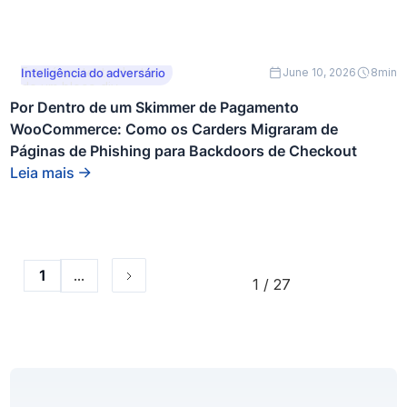
Este é um texto dentro
Inteligência do adversário
June 10, 2026
8
min
de um bloco div.
Por Dentro de um Skimmer de Pagamento
WooCommerce: Como os Carders Migraram de
Páginas de Phishing para Backdoors de Checkout
Leia mais
...
1
1 / 27