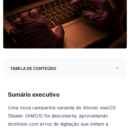
TABELA DE CONTEÚDO
Sumário executivo
Análise
Sumário executivo
Coleta de senhas:
Uma nova campanha variante do Atomic macOS
Download e execução:
Stealer (AMOS) foi descoberta, aproveitando
domínios com erros de digitação que imitam a
Método de entrega mais recente