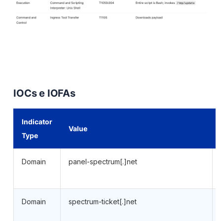
IOCs e IOFAs
Indicator
Value
Type
Domain
panel-spectrum[.]net
Domain
spectrum-ticket[.]net