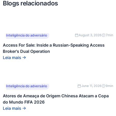
Blogs relacionados
Este é um texto dentro
Inteligência do adversário
August 3, 2026
7
min
de um bloco div.
Access For Sale: Inside a Russian-Speaking Access
Broker's Dual Operation
Leia mais
Este é um texto dentro
Inteligência do adversário
June 11, 2026
9
min
de um bloco div.
Atores de Ameaça de Origem Chinesa Atacam a Copa
do Mundo FIFA 2026
Leia mais