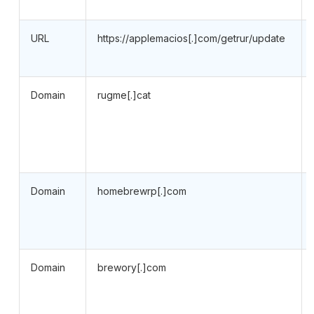
URL
https://applemacios[.]com/getrur/update
Domain
rugme[.]cat
Domain
homebrewrp[.]com
Domain
brewory[.]com