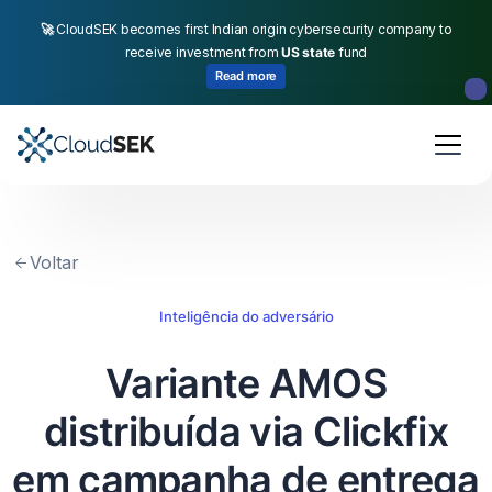
🚀
CloudSEK becomes first Indian origin cybersecurity company to
receive investment from
US state
fund
Read more
Slide 2 of 4.
Voltar
Inteligência do adversário
Variante AMOS
distribuída via Clickfix
em campanha de entrega