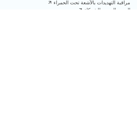
مراقبة التهديدات بالأشعة تحت الحمراء
المسح السري للشركاء
بيفيجيل جينكينز CI
Bevigil OSINT CLI
مستكشف الأصول BeVigil
عمليات الإزالة
الموارد
المدونات والمقالات
ذكاء التهديدات
أوراق بيضاء وتقارير
قاعدة المعرفة
عمليات الدمج
المجتمع
مجتمع ديسكورد
تحدي الطالب
الشركة