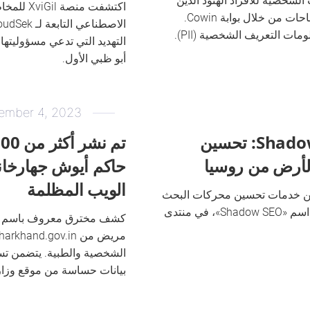
الشخصية للأفراد الهنود الذين
اكتشفت منص
ورد أنهم سجلوا للحصول على اللقاحات من خلال بوابة Cowin.
مات التعريف الشخصية (PII).
التهديد التي تدعي مسؤوليته
أبو ظبي الأول.
ember 4, 2023
ماذا يفعلون في ShadowSEO: تحسين
أرض من روسيا
حاكم أيوش جهارخان
الويب المظلمة
ديد تعلن عن خدمات تحسين محركات البحث
(SEO) وتصنيف موقع الويب تحت اسم «Shadow SEO»، في منتدى
بيانات حساسة من موقع وزارة USH