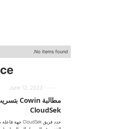
No items found.
nce
June 12, 2023
مطالبة owin
CloudSek