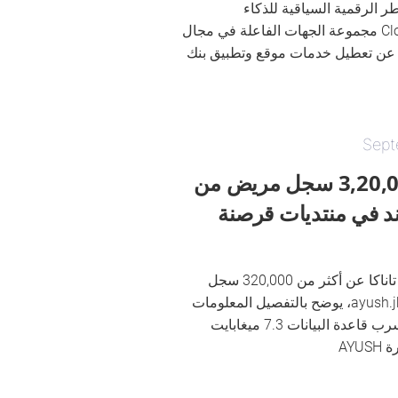
ة XviGil للمخاطر الرقمية السياقية للذكاء
الاصطناعي التابعة لـ CloudSek مجموعة الجهات الفاعلة في مجال
ا عن تعطيل خدمات موقع وتطبيق بنك
Sept
تم نشر أكثر من 3,20,000 سجل مريض من
د في منتديات قرصنة
كشف مخترق معروف باسم تاناكا عن أكثر من 320,000 سجل
مريض من ayush.jharkhand.gov.in، يوضح بالتفصيل المعلومات
الشخصية والطبية. يتضمن تسرب قاعدة البيانات 7.3 ميغابايت
AY