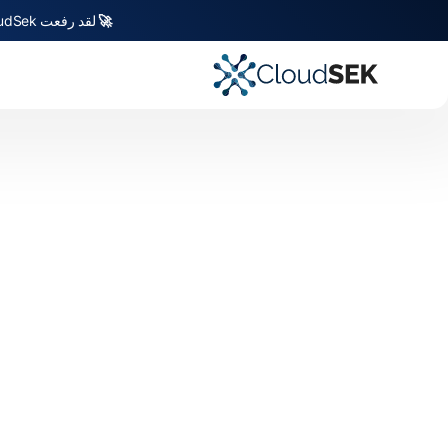
🚀
لقد رفعت CloudSek