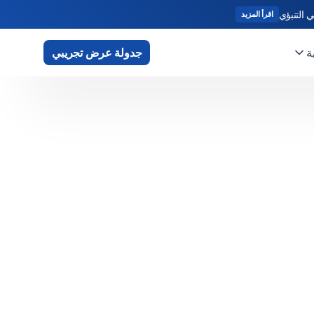
 التنبؤي
اقرأ المزيد
ة
جدولة عرض تجريبي