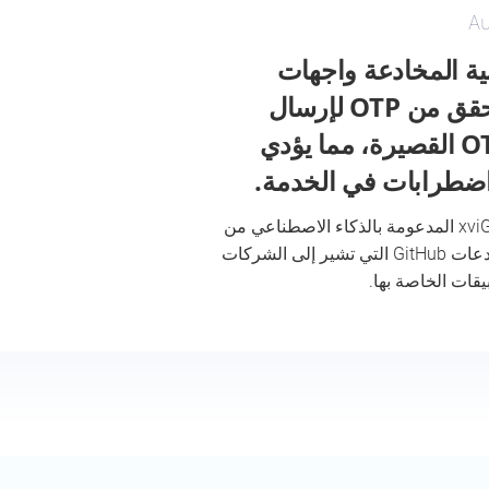
Au
ية المخادعة واجهات
برمجة تطبيقات التحقق من OTP لإرسال
أكوام من رسائل OTP القصيرة، مما يؤدي
ضطرابات في الخدمة.
اكتشف كيف حددت منصة xviGil المدعومة بالذكاء الاصطناعي من
CloudSek فيما يتعلق بمستودعات GitHub التي تشير إلى الشركات
يقات الخاصة بها.