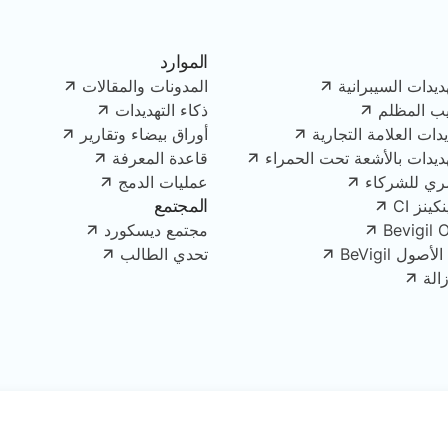
الموارد
ديدات السيبرانية
المدونات والمقالات
يب المظلم
ذكاء التهديدات
دات العلامة التجارية
أوراق بيضاء وتقارير
هديدات بالأشعة تحت الحمراء
قاعدة المعرفة
ري للشركاء
عمليات الدمج
المجتمع
ينز CI
Bevigil 
مجتمع ديسكورد
ل BeVigil
تحدي الطالب
الة