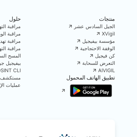
منتجات
حلول
الجيل السادس عشر
مراقبة الته
XVigil
مراقبة الو
مؤسسة بيفيجيل
مراقبة تهدي
الوقفة الاحتجاجية
مراقبة الت
كن فيجيل
المسح الس
التعرض للسحابة
بيفيجيل جينك
OSINT CLI
AIVIGIL
تطبيق الهاتف المحمول
مستكشف الأصو
عمليات الإز