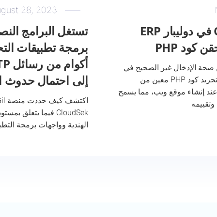
gust 28, 2023
ثغرة CVE-2023-4197 في دوليبار ERP
تستغل البرامج النص
تحقق من صحة الإدخال غير الصحيح في
إلى احتمال حدوث ا
Dolibarr ERP CRM v18.0.1 في تجريد كود PHP معين من
عند إنشاء موقع ويب، مما يسمح
الهندية وواجهات برمجة التطب