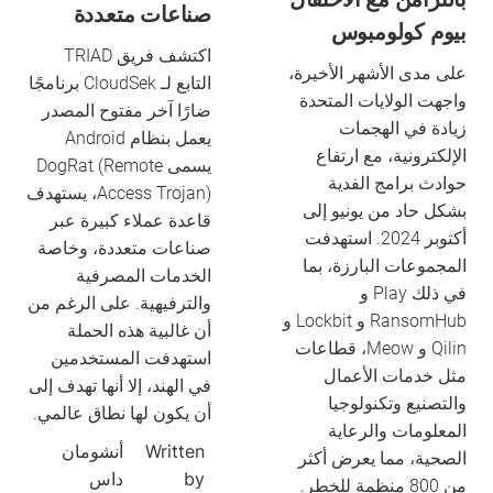
صناعات متعددة
بيوم كولومبوس
اكتشف فريق TRIAD
على مدى الأشهر الأخيرة،
التابع لـ CloudSek برنامجًا
واجهت الولايات المتحدة
ضارًا آخر مفتوح المصدر
زيادة في الهجمات
يعمل بنظام Android
الإلكترونية، مع ارتفاع
يسمى DogRat (Remote
حوادث برامج الفدية
Access Trojan)، يستهدف
بشكل حاد من يونيو إلى
قاعدة عملاء كبيرة عبر
أكتوبر 2024. استهدفت
صناعات متعددة، وخاصة
المجموعات البارزة، بما
الخدمات المصرفية
في ذلك Play و
والترفيهية. على الرغم من
RansomHub و Lockbit و
أن غالبية هذه الحملة
Qilin و Meow، قطاعات
استهدفت المستخدمين
مثل خدمات الأعمال
في الهند، إلا أنها تهدف إلى
والتصنيع وتكنولوجيا
أن يكون لها نطاق عالمي.
المعلومات والرعاية
Written
أنشومان
الصحية، مما يعرض أكثر
by
داس
من 800 منظمة للخطر.