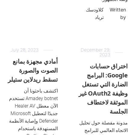
Written
كلاودسك
by
ترياد
July 28, 2023
December 29,
2023
أمادي مجهزة بمانع
اختراق حسابات
الصوت والصورة
Google: البرامج
تسقط ريدلاين ستيلر
الضارة التي تستغل
اكتشف باحثونا أن
وظيفة OAuth2 غير
Amadey botnet تستخدم
الموثقة لاختطاف
الآن معطل Healer AV
الجلسة
جديدًا لتعطيل Microsoft
Defender وإصابة الأنظمة
مدونة مفصلة حول تحليل
المستهدفة باستخدام
الاتجاه العالمي للبرامج