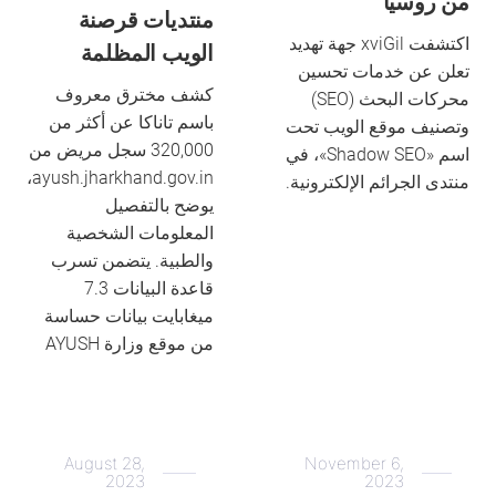
من روسيا
منتديات قرصنة
اكتشفت xviGil جهة تهديد
الويب المظلمة
تعلن عن خدمات تحسين
كشف مخترق معروف
محركات البحث (SEO)
باسم تاناكا عن أكثر من
وتصنيف موقع الويب تحت
320,000 سجل مريض من
اسم «Shadow SEO»، في
ayush.jharkhand.gov.in،
منتدى الجرائم الإلكترونية.
يوضح بالتفصيل
المعلومات الشخصية
والطبية. يتضمن تسرب
قاعدة البيانات 7.3
ميغابايت بيانات حساسة
من موقع وزارة AYUSH
August 28,
November 6,
2023
2023