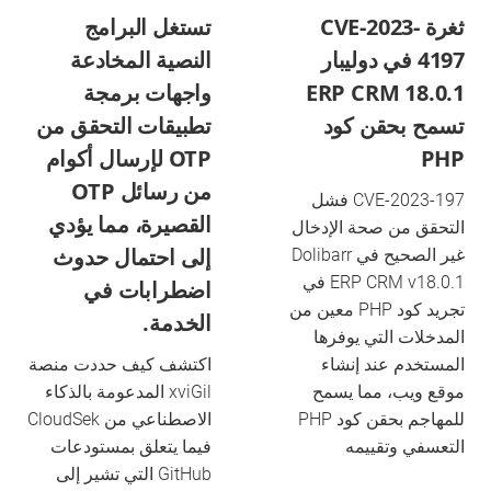
ثغرة CVE-2023-
تستغل البرامج
4197 في دوليبار
النصية المخادعة
ERP CRM 18.0.1
واجهات برمجة
تسمح بحقن كود
تطبيقات التحقق من
PHP
OTP لإرسال أكوام
من رسائل OTP
CVE-2023-197 فشل
القصيرة، مما يؤدي
التحقق من صحة الإدخال
إلى احتمال حدوث
غير الصحيح في Dolibarr
ERP CRM v18.0.1 في
اضطرابات في
تجريد كود PHP معين من
الخدمة.
المدخلات التي يوفرها
المستخدم عند إنشاء
اكتشف كيف حددت منصة
موقع ويب، مما يسمح
xviGil المدعومة بالذكاء
للمهاجم بحقن كود PHP
الاصطناعي من CloudSek
التعسفي وتقييمه
فيما يتعلق بمستودعات
GitHub التي تشير إلى