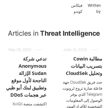
Written
فيكاس
by
كوندو
Articles in
Threat Intelligence
May 29, 2023
June 12, 2023
مطالبة Cowin
تدعي شركة
بتسريب البيانات
Anonymous
وتحليل CloudSek
Sudan الإزالة
الناجحة لأول موقع
حدد فريق CloudSek جهة
وتطبيق لبنك أبو ظبي
فاعلة ضارة تروج لروبوت
عبر هجمات DDoS
Telegram الذي يوفر
الوصول إلى المعلومات
اكتشفت منصة XviGil
الشخصية للأفراد الهنود