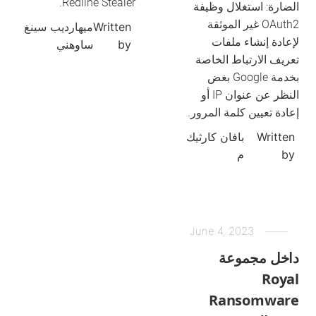
Redline Stealer.
الضارة: استغلال وظيفة
OAuth2 غير الموثقة
Written
ميهارديب سينغ
لإعادة إنشاء ملفات
by
ساوهني
تعريف الارتباط الخاصة
بخدمة Google بغض
النظر عن عنوان IP أو
إعادة تعيين كلمة المرور.
Written
بافان كارثيك
by
م
June 4, 2023
داخل مجموعة
Royal
Ransomware