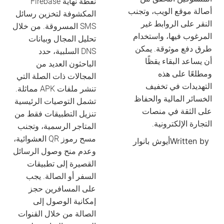
نقطة نهاية Firebase
أصالة موقع الويب، وتجنب
المكشوفة لتخزين رسائل
النقر على الروابط غير
SMS المسروقة. من خلال
المرغوب فيها، واستخدام
تحليل المجال وبيانات
طرق دفع موثوقة. يمكن
DNS السلبية، حدد
أن يساعد البقاء يقظًا
الباحثون العديد من
ومطلعًا على هذه
المجالات ذات الصلة التي
التهديدات في تخفيف
تنشر ملفات APK مماثلة.
الخسائر المالية والحفاظ
تشمل التوصيات الرئيسية
على الثقة في منصات
تنزيل التطبيقات فقط من
التجارة الإلكترونية.
المتاجر الرسمية، وتجنب
مسح رموز QR العشوائية،
Written by
أيوش بانوار
وعدم منح وصول الرسائل
القصيرة إلى تطبيقات
السفر أو الصالة. يجب
على المسافرين حجز
إمكانية الوصول إلى
الصالة من خلال القنوات