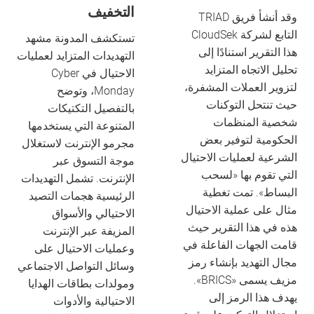
التخفيف
وقد أنشأ فريق TRIAD
التابع لشركة CloudSek
تستكشف المدونة مشهد
هذا التقرير استنادًا إلى
التهديدات المتزايد لعمليات
تحليل الاتجاه المتزايد
الاحتيال في Cyber
لتزوير العملات المشفرة،
Monday، وتوضح
حيث تنتحل التوكنات
بالتفصيل التكتيكات
شخصية المنظمات
المتنوعة التي يستخدمها
الحكومية لتوفير بعض
مجرمو الإنترنت لاستغلال
الشرعية لعمليات الاحتيال
موجة التسوق عبر
التي تقوم بها «لسحب
الإنترنت. تشمل التهديدات
البساط». تمت تغطية
الرئيسية هجمات التصيد
مثال على عملية الاحتيال
الاحتيالي والأسواق
هذه في هذا التقرير حيث
المزيفة عبر الإنترنت
قامت الجهات الفاعلة في
وعمليات الاحتيال على
مجال التهديد بإنشاء رمز
وسائل التواصل الاجتماعي
مزيف يسمى «BRICS».
ومولدات بطاقات الهدايا
يهدف هذا الرمز إلى
الاحتيالية والأدوات