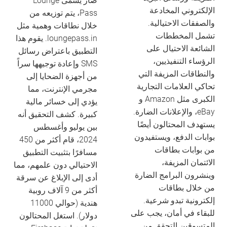
ضار يسمى Lounge
الإلكتروني المخادعة
Pass، يتم توزيعه من
والصفقات الاحتيالية.
خلال نطاقات وهمية مثل
تشمل المخططات
loungepass.in. يقوم هذا
الشائعة الاحتيال على
التطبيق باعتراض رسائل
الرؤساء التنفيذيين،
SMS وإعادة توجيهها سراً
والنطاقات المزيفة التي
من أجهزة الضحايا إلى
تحاكي العلامات التجارية
مجرمي الإنترنت، مما
الكبرى مثل Amazon و
يؤدي إلى خسائر مالية
eBay، والإعلانات الضارة.
كبيرة. كشف التحقيق أنه
يستهدف المحتالون أيضًا
بين يوليو وأغسطس
بوابات الدفع، ويستفيدون
2024، قام أكثر من 450
من بوابات بطاقات
مسافرًا بتثبيت التطبيق
الائتمان المزيفة،
الاحتيالي دون علمهم، مما
وينشرون البرامج الضارة
أدى إلى الإبلاغ عن سرقة
من خلال بطاقات
أكثر من 9 آلاف روبية
إلكترونية تبدو شرعية.
هندية (حوالي 11000
للبقاء في أمان، يجب على
دولار). استغل المحتالون
المتسوقين التحقق من