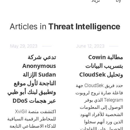
by
ترياد
Articles in
Threat Intelligence
May 29, 2023
June 12, 2023
مطالبة Cowin
تدعي شركة
بتسريب البيانات
Anonymous
وتحليل CloudSek
Sudan الإزالة
الناجحة لأول موقع
حدد فريق CloudSek جهة
وتطبيق لبنك أبو ظبي
فاعلة ضارة تروج لروبوت
عبر هجمات DDoS
Telegram الذي يوفر
الوصول إلى المعلومات
اكتشفت منصة XviGil
الشخصية للأفراد الهنود
للمخاطر الرقمية السياقية
الذين ورد أنهم سجلوا
للذكاء الاصطناعي التابعة
للحصول على اللقاحات