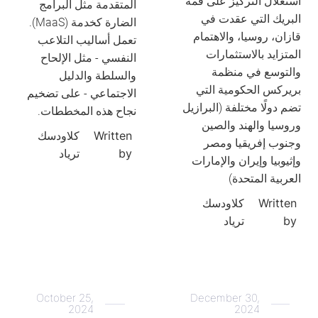
استغلال التركيز على قمة
المتقدمة مثل البرامج
البريك التي عقدت في
الضارة كخدمة (MaaS).
قازان، روسيا، والاهتمام
تعمل أساليب التلاعب
المتزايد بالاستثمارات
النفسي - مثل الإلحاح
والتوسع في منظمة
والسلطة والدليل
بريركس الحكومية التي
الاجتماعي - على تضخيم
تضم دولًا مختلفة (البرازيل
نجاح هذه المخططات.
وروسيا والهند والصين
Written
كلاودسك
وجنوب إفريقيا ومصر
by
ترياد
وإثيوبيا وإيران والإمارات
العربية المتحدة)
Written
كلاودسك
by
ترياد
October 25,
December 30,
2024
2024