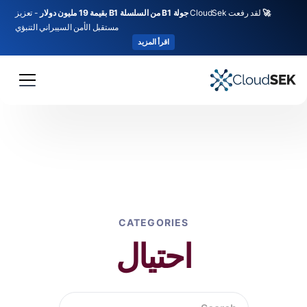
🚀
لقد رفعت CloudSek
جولة B1 من السلسلة B1 بقيمة 19 مليون دولار
- تعزيز
مستقبل الأمن السيبراني التنبؤي
اقرأ المزيد
CATEGORIES
احتيال