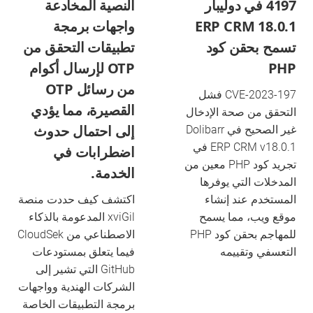
4197 في دوليبار
النصية المخادعة
ERP CRM 18.0.1
واجهات برمجة
تسمح بحقن كود
تطبيقات التحقق من
PHP
OTP لإرسال أكوام
من رسائل OTP
CVE-2023-197 فشل
القصيرة، مما يؤدي
التحقق من صحة الإدخال
إلى احتمال حدوث
غير الصحيح في Dolibarr
ERP CRM v18.0.1 في
اضطرابات في
تجريد كود PHP معين من
الخدمة.
المدخلات التي يوفرها
المستخدم عند إنشاء
اكتشف كيف حددت منصة
موقع ويب، مما يسمح
xviGil المدعومة بالذكاء
للمهاجم بحقن كود PHP
الاصطناعي من CloudSek
التعسفي وتقييمه
فيما يتعلق بمستودعات
GitHub التي تشير إلى
الشركات الهندية وواجهات
برمجة التطبيقات الخاصة