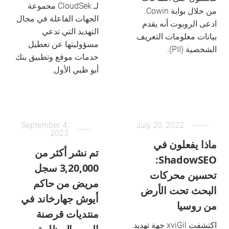
لـ CloudSek مجموعة
من خلال بوابة Cowin.
الجهات الفاعلة في مجال
ادعى الروبوت أنه يقدم
التهديد التي تدعي
بيانات معلومات التعريف
مسؤوليتها عن تعطيل
الشخصية (PII).
خدمات موقع وتطبيق بنك
أبو ظبي الأول.
September 4,
July 20, 2022
2023
ماذا يفعلون في
تم نشر أكثر من
ShadowSEO:
3,20,000 سجل
تحسين محركات
مريض من حاكم
البحث تحت الأرض
أيوش جهارخاند في
من روسيا
منتديات قرصنة
اكتشفت xviGil جهة تهديد