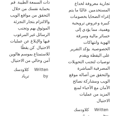
ذات السمعة الطيبة. قم
تجارية معروفة لخداع
بحماية نفسك من خلال
المستخدمين. غالبًا ما يتم
التحقق من مواقع الويب
إغراء الضحايا بخصومات
والالتزام بتجار التجزئة
كبيرة وعروض ترويجية
الموثوق بهم وتجنب
وهمية، مما يؤدي إلى
الرسائل غير المرغوب
خسائر مالية وسرقة
فيها والإبلاغ عن عمليات
الهوية وانتهاكات
الاحتيال. كن يقظًا
الخصوصية. يؤكد التقرير
للاستمتاع بموسم هالوين
على اليقظة ويقدم
آمن وخالي من الاحتيال.
توصيات لتجنب التحويلات
المصرفية المباشرة
Written
كلاودسك
والتحقق من أصالة موقع
by
ترياد
الويب ومشاركة نصائح
الأمان مع الأحباء لمنع
المزيد من عمليات
الاحتيال.
Written
كلاودسك