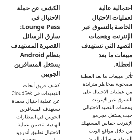
احتمالية عالية
الكشف عن حملة
لعمليات الاحتيال
الاحتيال في
الخاصة بالتسوق عبر
Lounge Pass:
الإنترنت وهجمات
سارق الرسائل
التصيد التي تستهدف
القصيرة المستهدف
مبيعات ما بعد
بنظام Android
العطلة.
يستغل المسافرين
الجويين
تأتي مبيعات ما بعد العطلة
مصحوبة بمخاطر متزايدة
كشف فريق أبحاث
من عمليات الاحتيال على
التهديدات في CloudSek
التسوق عبر الإنترنت
عن عملية احتيال معقدة
وهجمات التصيد الاحتيالي
تستهدف المسافرين
حيث يستغل مجرمو
الجويين في المطارات
الإنترنت حماس المستهلك
الهندية. تتضمن عملية
من خلال مواقع الويب
الاحتيال تطبيق أندرويد
المزيفة ورسائل البريد