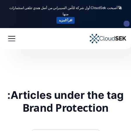
🚀
أصبحت CloudSek أول شركة للأمن السيبراني من أصل هندي تتلقى استثمارات
منها
اقرأ المزيد
Articles under the tag:
Brand Protection