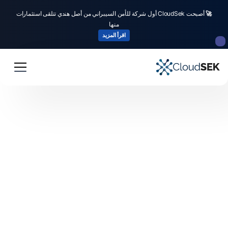
🚀
أصبحت CloudSek أول شركة للأمن السيبراني من أصل هندي تتلقى استثمارات
منها
اقرأ المزيد
عمليات الدمج
التكامل مع منتجات SIEM