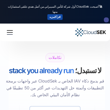
🚀
أصبحت CloudSek أول شركة للأمن السيبراني من أصل هندي تتلقى استثمارات
منها
اقرأ المزيد
تكاملات
لا تستبدل؛
stack you already run
قم بدمج ذكاء IAV الخاص بـ CloudSek عبر واجهات برمجة
التطبيقات وأتمتة حل التهديدات عبر أكثر من 50 تطبيقًا في
نظام الأمان البيئي الخاص بك.