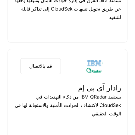
تساعد Jira الفرق في إدارة حوادث الأمان وتتبعها وحلها
عن طريق تحويل تنبيهات CloudSek إلى تذاكر قابلة
للتنفيذ
قم بالاتصال
رادار آي بي إم
يستفيد IBM QRadar من ذكاء التهديدات في
CloudSek لاكتشاف الحوادث الأمنية والاستجابة لها في
الوقت الحقيقي