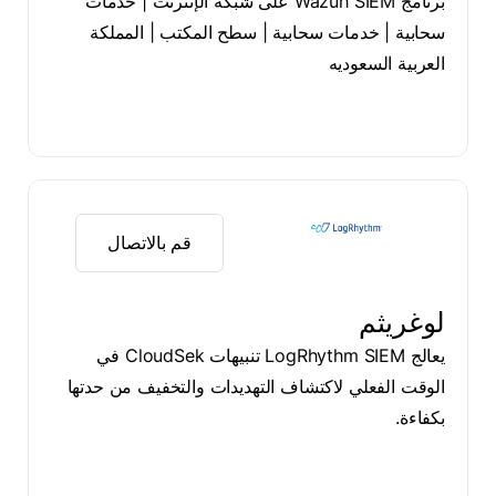
برنامج Wazuh SIEM على شبكة الإنترنت | خدمات
سحابية | خدمات سحابية | سطح المكتب | المملكة
العربية السعوديه
قم بالاتصال
لوغريثم
يعالج LogRhythm SIEM تنبيهات CloudSek في
الوقت الفعلي لاكتشاف التهديدات والتخفيف من حدتها
بكفاءة.