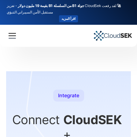
🚀
لقد رفعت CloudSek
جولة B1 من السلسلة B1 بقيمة 19 مليون دولار
- تعزيز
مستقبل الأمن السيبراني التنبؤي
اقرأ المزيد
Integrate
Connect
CloudSEK
+