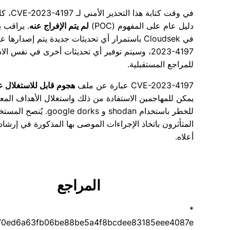
في وقت كتابة هذا ا
دليل عام على المفهوم (POC)
لم يتم الإفراج عنه
. يراقب ب
2023-4197، وسيتم توفير أي تحديثات أخرى في نفس ال
للمراجع المستقبلية.
CVE-2023-4197 عبارة عن ملف
هجوم قابل للاستغلال ع
يمكن للمهاجمين الاستفادة من ذلك واستغلال الأهداف الم
للخطر باستخدام shodan و google dorks. 
المتأثرون باتخاذ الإجراءات الموصى بها المذكورة في إرشاد
أعلاه.
المراجع
*
mmit/0ed6a63fb06be88be5a4f8bcdee83185eee4087e