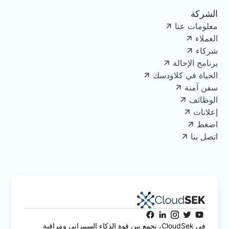
الشركة
معلومات عنا
العملاء
شركاء
برنامج الإحالة
الحياة في كلاودسك
سفن آمنة
الوظائف
إعلانات
اضغط
اتصل بنا
في CloudSek، نجمع بين قوة الذكاء السيبراني ومراقبة