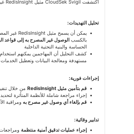
اكتشفت CloudSek Svigil مثيل RedisInsight غير المصادق على نظام البائع.
تحليل التهديدات:
يمكن أن يسمح مثي
بالكسب
الوصول غير المصرح به إلى قواعد الب
الحساسة والبنية التحتية الداخلية
كشف التحليل أن المهاجمين يمكنهم استخدام
مستهدفة ومعالجة البيانات وتعطيل الخدمات
إجراءات فورية:
قم بتأمين مثيل RedisInsight
من خلال تنفي
إجراء مراجعة شاملة للأنظمة المتأثرة لتحديد
قم بإلغاء أي وصول غير مصرح به
ومراقبة ال
تدابير وقائية:
إجراء عمليات تدقيق أمنية منتظمة
ومراجعات ا