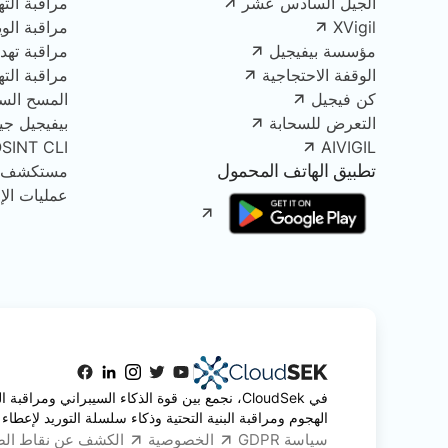
الجيل السادس عشر
مراقبة الته
XVigil
مراقبة الو
مؤسسة بيفيجيل
مراقبة تهدي
الوقفة الاحتجاجية
مراقبة الت
كن فيجيل
المسح الس
التعرض للسحابة
بيفيجيل جينك
OSINT CLI
AIVIGIL
تطبيق الهاتف المحمول
مستكشف الأصو
عمليات الإز
في CloudSek، نجمع بين قوة الذكاء السيبراني ومرا
الهجوم ومراقبة البنية التحتية وذكاء سلسلة التوريد لإعطاء 
سياسة GDPR
الخصوصية
الكشف عن نقاط ال