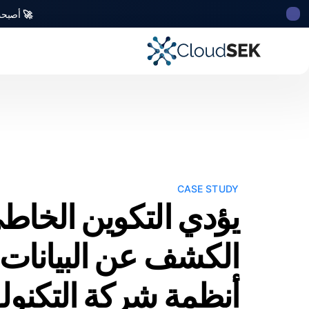
🚀
أصبحت CloudSek أول شركة للأمن السيبراني من أصل ه
CASE STUDY
يؤدي التكوين الخاطئ
الكشف عن البيانات
أنظمة شركة التكنولو