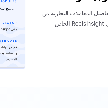
MODULES
ماسح سح
اصيل المعاملات التجارية من
خلال معالجة التكوين الخاطئ في مثيل RedisInsight الخاص
K VECTOR
مثيل RedInsight غير المصدق
USE CASE
عرض البيانات
المصدق.