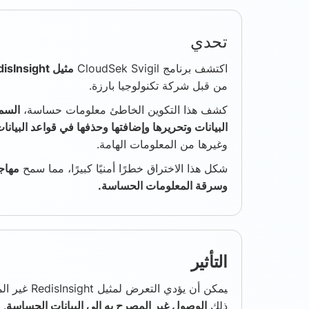
تحدي
اكتشف برنامج CloudSek Svigil
مثيل RedisInsight غير المصادق في نظام البائع
من قبل شركة تكنولوجيا بارزة.
كشف هذا التكوين الخاطئ معلومات حساسة،
السما
البيانات وتحريرها وإضافتها وحذفها في قواعد البيانا
وغيرها من المعلومات الهامة.
شكل هذا الاختراق خطرًا أمنيًا كبيرًا، مما سمح
مهاج
وسرقة المعلومات الحساسة.
التأثير
يمكن أن يؤدي 
ذلك
الوصول غير المصرح به إلى البيانات الحساسة
.