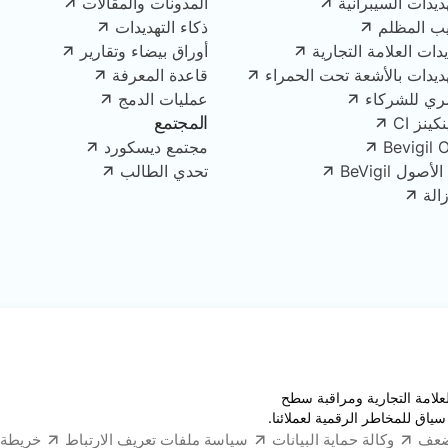
ديدات السيبرانية
المدونات والمقالات
يب المظلم
ذكاء التهديدات
دات العلامة التجارية
أوراق بيضاء وتقارير
هديدات بالأشعة تحت الحمراء
قاعدة المعرفة
ري للشركاء
عمليات الدمج
المجتمع
ينز CI
Bevigil 
مجتمع ديسكورد
ل BeVigil
تحدي الطالب
الة
قبة العلامة التجارية ومراقبة سطح
سياق للمخاطر الرقمية لعملائنا.
ضعف
وكالة حماية البيانات
سياسة ملفات تعريف الارتباط
خريطة 