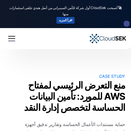
🚀
أصبحت CloudSek أول شركة للأمن السيبراني من أصل هندي تتلقى استثمارات
منها
اقرأ المزيد
CASE STUDY
منع التعرض الرئيسي لمفتاح
AWS للمورد: تأمين البيانات
الحساسة لتخصص إدارة النقد
حماية مستندات الأعمال الحساسة وتقارير تدقيق أجهزة