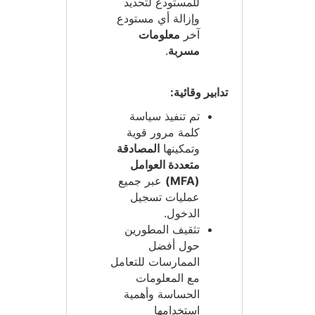
للمستودع لتحديد
وإزالة أي مستودع
آخر
معلومات
مسربة
.
تدابير وقائية:
تم تنفيذ سياسة
كلمة مرور قوية
وتمكينها
المصادقة
متعددة العوامل
(MFA)
عبر جميع
عمليات تسجيل
الدخول.
تثقيف المطورين
حول أفضل
الممارسات للتعامل
مع المعلومات
الحساسة وأهمية
استخدامها