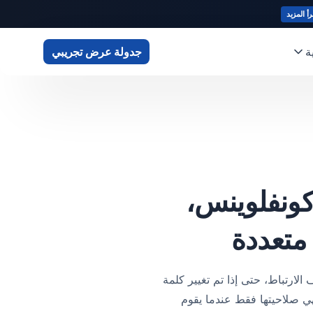
رأ المزيد
ة
جدولة عرض تجريبي
ت Atlassian (جيرا، كونفلوينس،
 BitBucket)، لا يتم إبطال ملفات تعريف الارتباط، حتى إذا تم تغيير كلمة
قة الثنائية)، حيث أن صلاحية ملف تعريف الارتباط هي 30 يومًا. تنتهي صلاحيتها فقط عندما يقوم