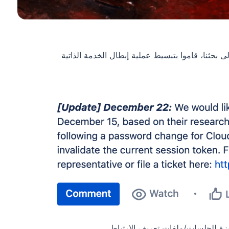
ة وقام بتصحيحها. في 15 ديسمبر، استنادًا إلى بحثنا، قاموا بتبسيط عملية إبطال الخدمة الذاتية