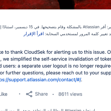
22 ديسمبر: أقر Atlassian بالمشكل
اقرأ الإقرار
د تغيير كلمة المرور لمستخدمي السحابة:
استجابة Atlassian للمطالبات المتعلقة بضعف الرموز المميزة للجلسات/ملفات تعريف الارتباط