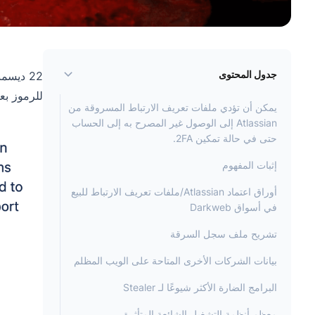
جدول المحتوى
للرموز بع
يمكن أن تؤدي ملفات تعريف الارتباط المسروقة من
Atlassian إلى الوصول غير المصرح به إلى الحساب
حتى في حالة تمكين 2FA.
إثبات المفهوم
أوراق اعتماد Atlassian/ملفات تعريف الارتباط للبيع
في أسواق Darkweb
تشريح ملف سجل السرقة
بيانات الشركات الأخرى المتاحة على الويب المظلم
البرامج الضارة الأكثر شيوعًا لـ Stealer
معظم أنظمة التشغيل الشائعة المتأثرة