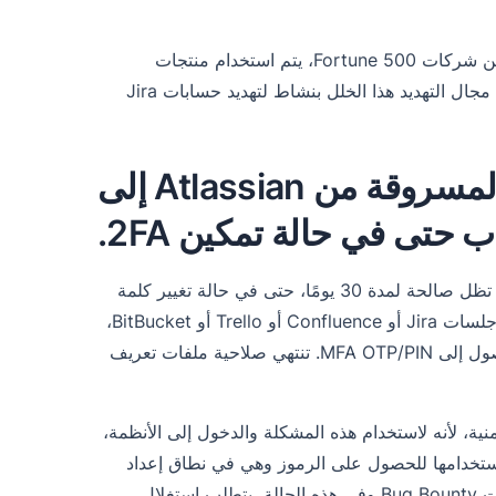
مع وجود أكثر من 10 ملايين مستخدم في 180.000 شركة، بما في ذلك 83٪ من شركات Fortune 500، يتم استخدام منتجات
Atlassian على نطاق واسع في جميع أنحاء العالم. وتستغل الجهات الفاعلة في مجال التهديد هذا الخلل بنشاط لتهديد حسابات Jira
يمكن أن تؤدي ملفات تعريف الارتباط المسروقة من Atlassian إلى
حتى في حالة تمكين 2FA.
يُظهر تحقيق CloudSek أن ملفات تعريف الارتباط الخاصة بمنتجات Atlassian تظل صالحة لمدة 30 يومًا، حتى في حالة تغيير كلمة
المرور وتمكين 2FA. وبالتالي، يمكن للجهات الفاعلة في مجال التهديد استعادة جلسات Jira أو Confluence أو Trello أو BitBucket،
باستخدام ملفات تعريف الارتباط المسروقة، حتى إذا لم يكن لديهم إمكانية الوصول إلى MFA OTP/PIN. تنتهي صلاحية ملفات تعريف
ية، لأنه لاستخدام هذه المشكلة والدخول إلى الأنظمة،
زة. هناك نقاط ضعف أخرى مثل XSS والتي يمكن استخدامها للحصول على الرموز وهي في نطاق إعداد
التقارير الأمنية. ومع ذلك، فإن استخدام الهندسة الاجتماعية خارج نطاق ارتباطات Bug Bounty وفي هذه الحالة، يتطلب استغلال