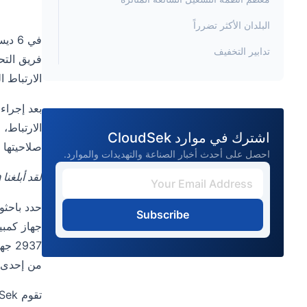
البلدان الأكثر تضرراً
في 6 ديسمبر 2022،
تدابير التخفيف
الارتباط الخاصة بجلسة Jira الموجود
اشترك في موارد CloudSek
صلاحيتها ف
احصل على أحدث أخبار الصناعة والتهديدات والموارد.
لقد أبلغنا Atlassian بهذا الأمر وقد أقروا ويعملون على حل المشكلة.
Subscribe
من إحدى شركات Fortune 1000. هذا فقط بالنظر إلى 
تقوم CloudSek بإصدار ملف