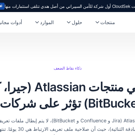
ندي تتلقى استثمارات منها
اق
منتجات
حلول
الموارد
أدوات مجاني
ذكاء نقاط الضعف
ثغرة أمنية في منتجا
اكتشفنا أنه بالنسبة لمنتجات Atlassian (Jira و Confluence و
المرور، مع تمكين 2FA (المصاد