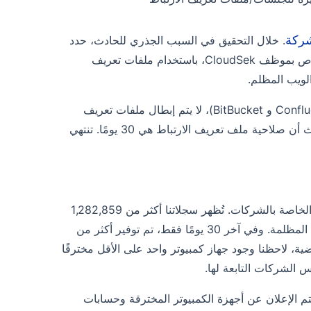
شركة
. خلال التحقيق في السبب الجذري للحادث، حدد
فريق التحقيق الداخلي أن ممثل التهديد تمكن من الوصول إلى حساب Jira الخاص بموظف CloudSek، باستخدام ملفات تعريف
بعد إجراء مزيد من التحقيق، تبين أنه بالنسبة لمنتجات Atlassian (Jira و Confluence و BitBucket)، لا يتم إبطال ملفات تعريف
الارتباط، حتى إذا تم تغيير كلمة المرور، مع تمكين 2FA (المصادقة الثنائية)، حيث أن صلاحية ملف تعريف الارتباط هي 30 يومًا. تنتهي
حدد باحثو CloudSek أن هذا الخلل يمكن أن يستحوذ على مئات حسابات Jira الخاصة بالشركات. تُظهر سجلاتنا أكثر من 1,282,859
جهاز كمبيوتر مخترق و 16,201 ملف تعريف ارتباط Jira للبيع في أسواق الويب المظلمة. وفي آخر 30 يومًا فقط، تم توفير أكثر من
خترق و 246 من بيانات اعتماد Jira. في الـ 90 يومًا الماضية، لاحظنا وجود جهاز كمبيوتر واحد على الأقل مخترقًا
تم الإعلان عن أجهزة الكمبيوتر المخترقة وحسابات