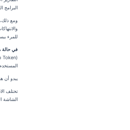
البرامج ا
ومع ذلك، 
والانتهاك
للمرء ببس
في حالة منتجات Atlassian، لا يلزم سوى رمز وي
المستخدم 
يبدو أن هذا الخطأ تم إ
الشاشة ال