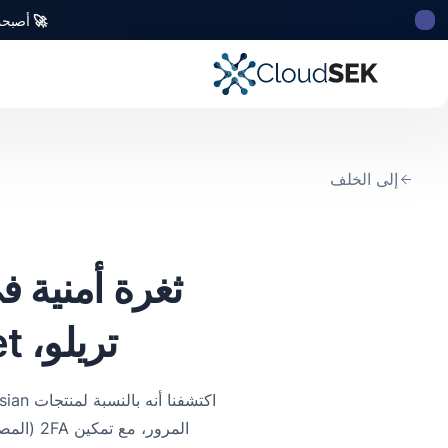
🚀
أصبحت CloudSek أول شركة للأمن السيبراني من أصل ه
إلى الخلف
تريلو، BitBucket) تؤثر على شركات متعددة