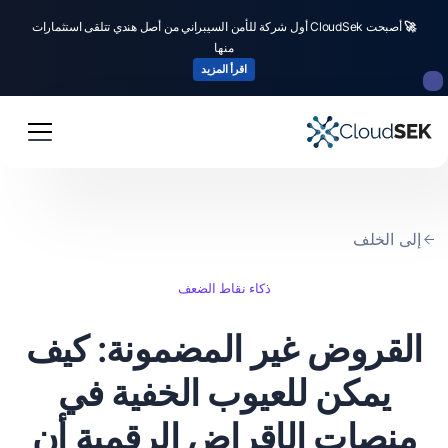
🚀
أصبحت CloudSek أول شركة للأمن السيبراني من أصل هندي تتلقى استثمارات
منها
اقرأ المزيد
إلى الخلف
ذكاء نقاط الضعف
القروض غير المضمونة: كيف
يمكن للعيوب الخفية في
منصات الإقراض الرقمية أن