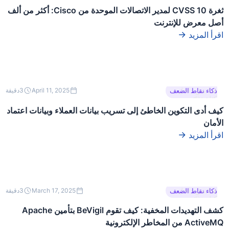
ثغرة CVSS 10 لمدير الاتصالات الموحدة من Cisco: أكثر من ألف
أصل معرض للإنترنت
اقرأ المزيد
هذا نص داخل
ذكاء نقاط الضعف
April 11, 2025
3
دقيقة
كتلة div.
كيف أدى التكوين الخاطئ إلى تسريب بيانات العملاء وبيانات اعتماد
الأمان
اقرأ المزيد
هذا نص داخل
ذكاء نقاط الضعف
March 17, 2025
3
دقيقة
كتلة div.
كشف التهديدات المخفية: كيف تقوم BeVigil بتأمين Apache
ActiveMQ من المخاطر الإلكترونية