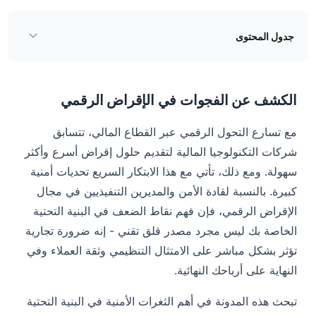
جدول المحتوى
الكشف عن الفجوات في الإقراض الرقمي
العواقب المحتملة للإهمال
الكشف عن الفجوات في الإقراض الرقمي
الكشف عن الثغرات الأمنية
مع تسارع التحول الرقمي عبر القطاع المالي، تتسابق
كيفية التخفيف
شركات التكنولوجيا المالية لتقديم حلول إقراض أسرع وأكثر
سهولة. ومع ذلك، تأتي مع هذا الابتكار السريع تحديات أمنية
أفكار نهائية
كبيرة. بالنسبة لقادة الأمن والمديرين التنفيذيين في مجال
الإقراض الرقمي، فإن فهم نقاط الضعف في البنية التحتية
الخاصة بك ليس مجرد مصدر قلق تقني - إنه ضرورة تجارية
تؤثر بشكل مباشر على الامتثال التنظيمي وثقة العملاء وفي
النهاية على أرباحك النهائية.
تبحث هذه المدونة في أهم الثغرات الأمنية في البنية التحتية