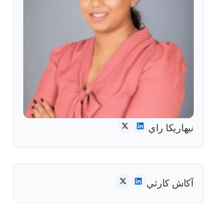
نيهاريكا راي
آكاش كارثي