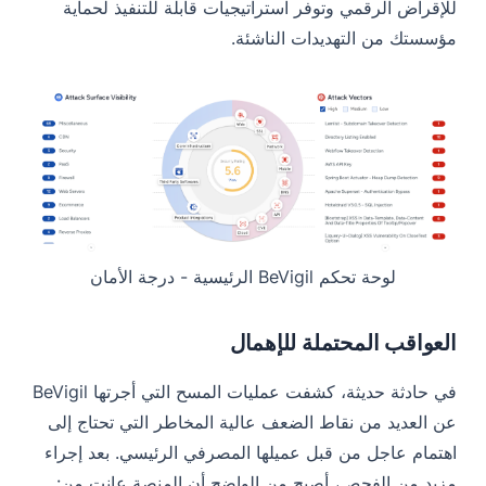
للإقراض الرقمي وتوفر استراتيجيات قابلة للتنفيذ لحماية
مؤسستك من التهديدات الناشئة.
لوحة تحكم BeVigil الرئيسية - درجة الأمان
العواقب المحتملة للإهمال
في حادثة حديثة، كشفت عمليات المسح التي أجرتها BeVigil
عن العديد من نقاط الضعف عالية المخاطر التي تحتاج إلى
اهتمام عاجل من قبل عميلها المصرفي الرئيسي. بعد إجراء
مزيد من الفحص، أصبح من الواضح أن المنصة عانت من: