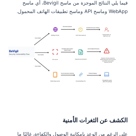
فيما يلي النتائج الموجزة من ماسح Bevigil، أي ماسح
WebApp وماسح API وماسح تطبيقات الهاتف المحمول.
الكشف عن الثغرات الأمنية
على الرغم من الوعد بإمكانية الوصول والكفاءة، غالبًا ما