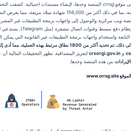
لى
موقع crrsg
هذه المنصة، بما في ذلك أكثر من 156,000 شهادة ميلا
السيارة ونظام دفع مبسط
لتابعة واستخدام واجهات برمجة التطبيقات غير القانونية التي يمكن 
د أكثر من 1800 نطاق مرتبط بهذه العملية، مما أدى إلى توسيع تأثيرها.
cs
و
crsorgi.gov.in
لتعزيز المصداقية. تظهر التحقيقات المالية أن عامل التهديد وراء te
لإيرادات
من هذه المنصة وحدها.
www.crrsg.s:
ملاحظة: يستخدم هذا التقرير منصة crrsg.site كد