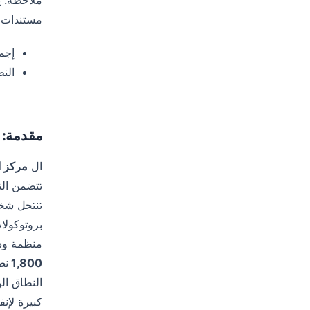
مستندات KYC الهندية الاحتيالية. تم تحديد عدد كبير من المواقع المماث
إجمالي 
النط
مقدمة:
ال
مركز ال
بروتوكولا
منظمة ودين
1,800 نطاق
النطاق ال
كبيرة لإن