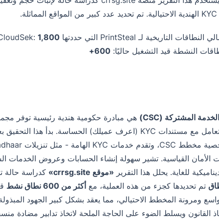
لة.
النطاقات التاريخية لـ PrintSteal التي حددتها CloudSek:
1,800+
اقات النشطة قيد التشغيل حاليًا:
600+
خدمة المشتركة (CSC)
هي مبادرة حكومية هندية رئيسية توفر مجموع
تتضمن التعامل مع مستندات KYC (اعرف عميلك) الحساسة. بدأ 
ت الأمان القياسية. تشير سهولة إنشاء الحسابات وعروض الخدمات الش
اميكية للغاية. يحلل هذا التقرير
«موقع crrsg.site»
كدراسة حالة تمث
تم تحديدها كجزء من هذه العملية، مع
أكثر من 600 نطاق نشط
قي
واسع ومرونة المخطط الاحتيالي، مما يعقد بشكل كبير الجهود المبذول
فاذ القانون ويسلط الضوء على الحاجة الملحة لاتخاذ تدابير مضادة منسق