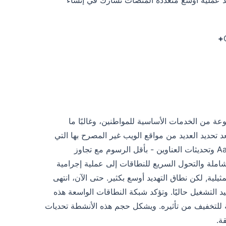
ة من الخدمات الأساسية للمواطنين، وغالبًا ما
هذا التحقيق بعد تحديد العديد من مواقع الويب غير المصرح بها التي
تنتحل شخصية مخطط CSC، وتقدم خدمات KYC الهامة - مثل تنزيلات Aadhaar وتحديثات العناوين - بأقل الرسوم مع تجاوز
املة والتحول السريع للنطاقات إلى عملية إجرامية
يلية, لكن نطاق التهديد أوسع بكثير. حتى الآن، انتهى
د التشغيل حاليًا. وتؤكد شبكة النطاقات الواسعة هذه
ة للتخفيف من تأثيره. ويشكل حجم هذه الأنشطة تحديات
ة.