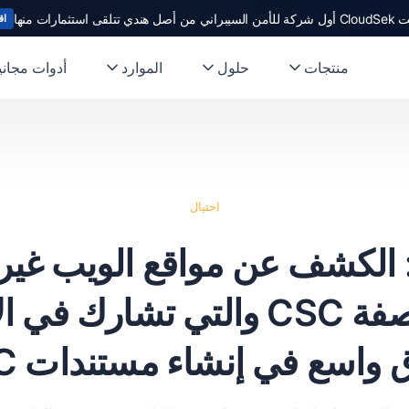
ندي تتلقى استثمارات منها
اق
منتجات
حلول
الموارد
أدوات مجاني
احتيال
PrintStea: الكشف عن مواقع الويب غ
التي تنتحل صفة CSC والتي تشار
 واسع في إنشاء مستندات KYC