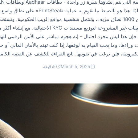
بشكل مقنع، ولكنها احتيالية تمامًا. هذا هو بالض
إجرامية منظمة للغاية تدير أكثر من 1800 نطاق مزيف، وتنتحل شخصية مواقع الويب الح
يمة 40 ألف دولار، فإن هذا ليس مجرد احتيال - إنه هجوم مباشر على الأمن الرقمي
راءها، وما يجب القيام به لوقفها. إذا كنت تهتم بالأمان المالي أو حما
لكترونية، فلن ترغب في تفويتها. تابع القراءة للكشف عن القصة الكامل
March 5, 2025
5
دقيقة