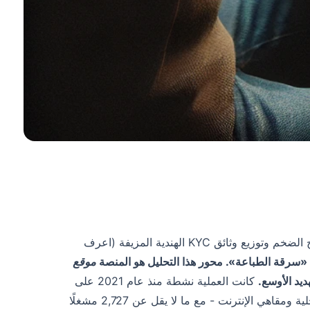
يكشف هذا التقرير عن عملية إجرامية منظمة واسعة النطاق متورطة في الإنتاج الضخم وتوزيع وثائق KYC الهندية المزيفة (اعرف
«سرقة الطباعة». محور هذا التحليل هو المنصة
موقع
يد الأوسع.
كانت العملية نشطة منذ عام 2021 على
الأقل وتستخدم شبكة من الشركات التابعة - مثل متاجر الهواتف المحمولة المحلية ومقاهي الإنترنت - مع ما لا يقل عن 2,727 مشغلًا