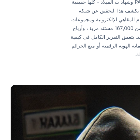
تخيل الآلاف من وثائق الهوية المزيفة التي يتم إنشاؤها بنقرة زر واحدة - بطاقات Aadhaar وبطاقات PAN وشهادات الميلاد - كلها حقيقية
بط ما تقوم به عملية «PrintSteal» على نطاق واسع. يكشف هذا التحقيق عن شبكة
كومية، وتستخدم المقاهي الإلكترونية ومجموعات
Telegram وواجهات برمجة التطبيقات غير المشروعة لتوزيع مستندات KYC الاحتيالية. مع إنشاء أكثر من 167,000 مستند مزيف وأرباح
 للهند. يتعمق التقرير الكامل في كيفية
ية الهوية الرقمية أو منع الجرائم
ة.