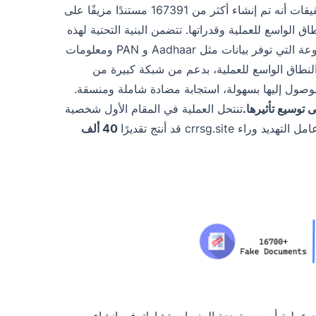
المنصة وحدها، لإنشاء مستندات احتيالية. كشفت التحقيقات أنه تم إنشاء أكثر من 167391 مستندًا مزيفًا على
د مزيفة، مما يعرض النطاق الواسع للعملية وقدراتها. تتضمن البنية التحتية لهذه
العملية منصة ويب مركزية والوصول إلى واجهات برمجة التطبيقات غير المشروعة التي توفر بيانات مثل Aadhaar و PAN ومعلومات
 وقنوات اتصال مشفرة (مثل Telegram). يستدعي النطاق الواسع للعملية، بدعم من شبكة كبيرة من
الوصول إليها بسهولة، استجابة مضادة شاملة ومنسقة.
تنتحل العملية في المقام الأول شخصية
crrsg.si قد أنتج تقديرًا
40 ألف
راسة حالة لإثبات حجم وتعقيد عملية أوسع متعددة المنصات تشارك في إنشاء