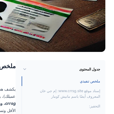
ملخص ت
جدول المحتوى
ملخص تنفيذي
إسناد موقع www.crrsg.site: إم جي خان
عميلك)، 
المعروف أيضًا باسم مانيش كومار
crrsg
، و
التحفيز: