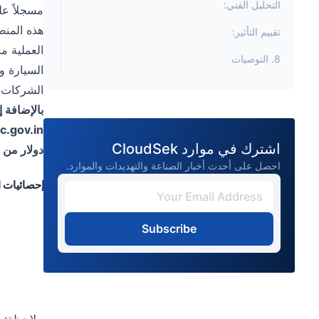
التحليل الفني:
مسجلاً ع
تقييم التأثير:
8. التوصيات
الشركات ا
بالإضافة إلى ذلك، تم تحدي
c.gov.in
اشترك في موارد CloudSek
دولار من ا
احصل على أحدث أخبار الصناعة والتهديدات والموارد.
إحصائيات الموقع ite
Subscribe