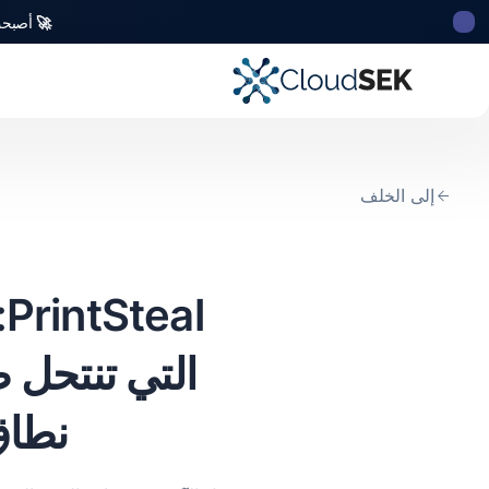
🚀
أصبحت CloudSek أول شركة للأمن السيبراني من أصل ه
إلى الخلف
l
نطاق